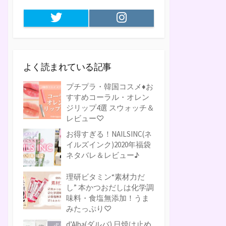
Twitter
Instagram
よく読まれている記事
プチプラ・韓国コスメ♦お
すすめコーラル・オレン
ジリップ4選 スウォッチ＆
レビュー♡
お得すぎる！NAILSINC(ネ
イルズインク)2020年福袋
ネタバレ＆レビュー♪
理研ビタミン“素材力だ
し” 本かつおだしは化学調
味料・食塩無添加！うま
みたっぷり♡
d’Alba(ダルバ) 日焼け止め