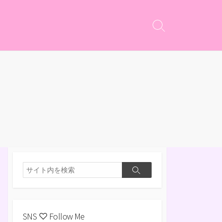
検
索
切
り
替
え
検
検
索
索
SNS ♡ Follow Me