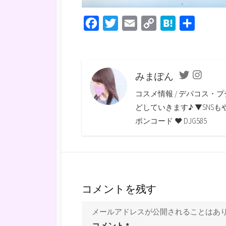
F
T
E
C
H
共
a
w
m
o
a
有
c
i
a
p
t
e
t
i
y
e
みまぽん
Twitter
Instagra
b
t
l
L
n
コスメ情報 / デパコス・プ
o
e
i
a
どしていきます♪ ▼SNSもやっていま
o
r
n
ポンコード ♥ DJG585
k
k
コメントを残す
メールアドレスが公開されることはあ
コメント
*