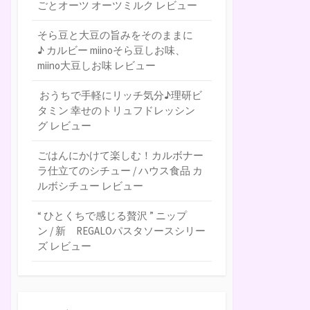
ごとオーツ オーツミルク レビュー
そら豆と大豆の旨みをそのままに
♪ カルビー miinoそら豆しお味、
miino大豆しお味 レビュー
おうちで手軽にリッチ気分♪理研ビ
タミン 幸せのトリュフドレッシン
グ レビュー
ごはんにかけて楽しむ！カルボナー
ラ仕立てのシチュー / ハウス食品 カ
ルボシチュー レビュー
“ ひとくちで感じる贅沢 ” ニップ
ン / 新 REGALOパスタソースシリー
ズ レビュー