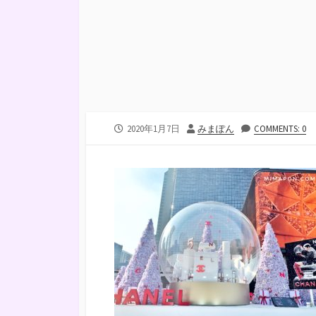
公
投
2020年1月7日
みまぽん
COMMENTS: 0
開
稿
日
者