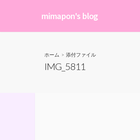
コ
ン
mimapon's blog
テ
ン
ツ
へ
ス
ホーム
> 添付ファイル
キ
IMG_5811
ッ
プ