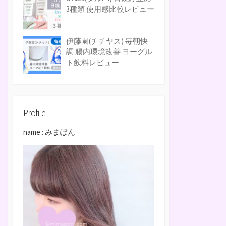
3種類 使用感比較レビュー
伊藤園(チチヤス) 毎朝快
調 腸内環境改善 ヨーグル
ト飲料レビュー
Profile
name : みまぽん