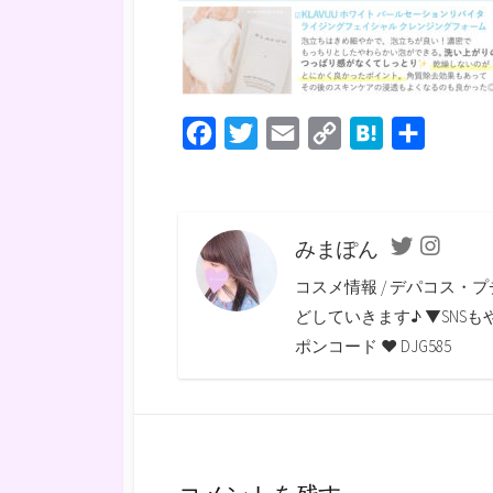
F
T
E
C
H
共
a
w
m
o
a
有
c
i
a
p
t
e
t
i
y
e
みまぽん
Twitter
Instagra
b
t
l
L
n
コスメ情報 / デパコス・プ
o
e
i
a
どしていきます♪ ▼SNSもやっていま
o
r
n
ポンコード ♥ DJG585
k
k