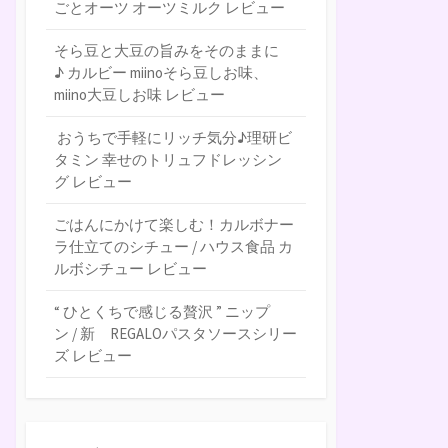
ごとオーツ オーツミルク レビュー
そら豆と大豆の旨みをそのままに
♪ カルビー miinoそら豆しお味、
miino大豆しお味 レビュー
おうちで手軽にリッチ気分♪理研ビ
タミン 幸せのトリュフドレッシン
グ レビュー
ごはんにかけて楽しむ！カルボナー
ラ仕立てのシチュー / ハウス食品 カ
ルボシチュー レビュー
“ ひとくちで感じる贅沢 ” ニップ
ン / 新 REGALOパスタソースシリー
ズ レビュー