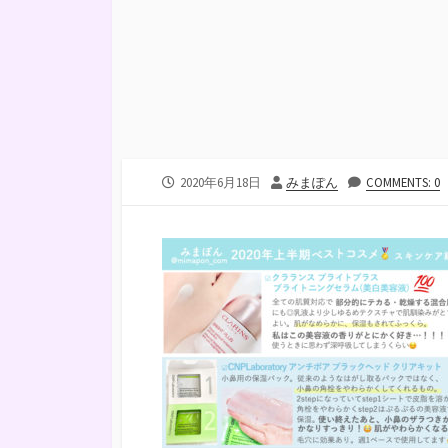
公
投
2020年6月18日
みまぽん
COMMENTS: 0
開
稿
日
者