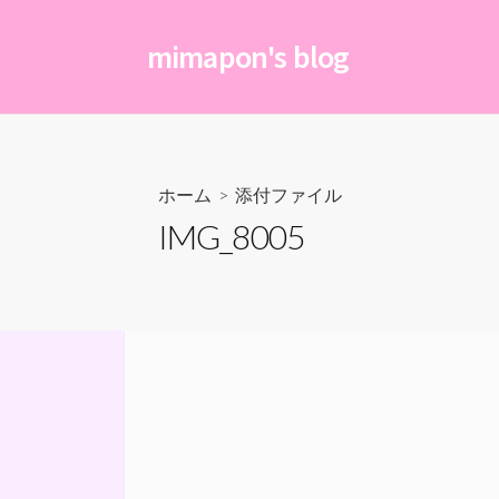
コ
ン
mimapon's blog
テ
ン
ツ
へ
ス
ホーム
> 添付ファイル
キ
IMG_8005
ッ
プ