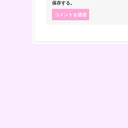
保存する。
コ
メ
ン
ト
す
る