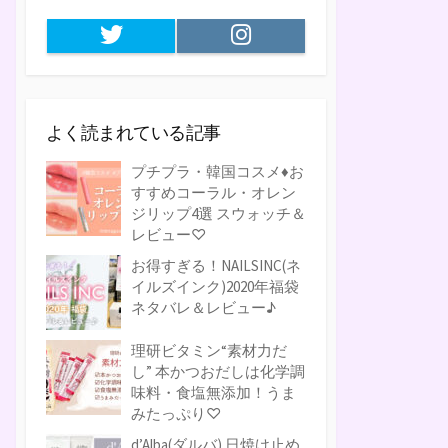
Twitter
Instagram
よく読まれている記事
プチプラ・韓国コスメ♦お
すすめコーラル・オレン
ジリップ4選 スウォッチ＆
レビュー♡
お得すぎる！NAILSINC(ネ
イルズインク)2020年福袋
ネタバレ＆レビュー♪
理研ビタミン“素材力だ
し” 本かつおだしは化学調
味料・食塩無添加！うま
みたっぷり♡
d’Alba(ダルバ) 日焼け止め