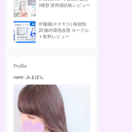
3種類 使用感比較レビュー
伊藤園(チチヤス) 毎朝快
調 腸内環境改善 ヨーグル
ト飲料レビュー
Profile
name : みまぽん