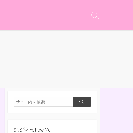
検
索
切
り
替
え
検
検
索
索
SNS ♡ Follow Me