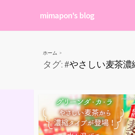
コ
ン
mimapon's blog
テ
ン
ツ
へ
ス
ホーム
>
キ
タグ:
#やさしい麦茶濃
ッ
プ