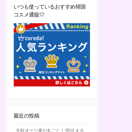
いつも使っているおすすめ韓国
コスメ通販♡
最近の投稿
全粒オーツ麦が丸ごと！ 明治 まる