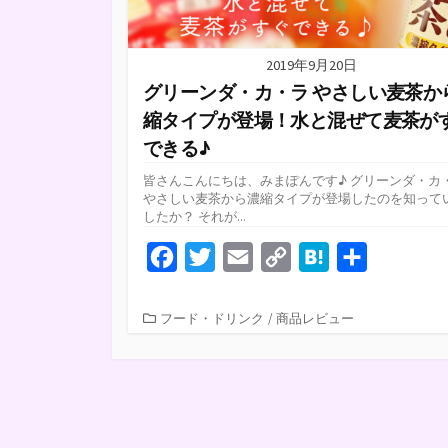
2019年9月20日
グリーンダ・カ・ラ やさしい麦茶か
縮タイプが登場！水と混ぜて麦茶が
できる♪
皆さんこんにちは、みまぽんです♪ グリーンダ・カ
やさしい麦茶から濃縮タイプが登場したのを知って
したか？ それが...
F
T
E
C
H
共
a
w
m
o
a
有
c
i
a
p
t
カ
フード・ドリンク
/
商品レビュー
テ
e
t
i
y
e
ゴ
b
t
l
L
n
リ
ー
o
e
i
a
o
r
n