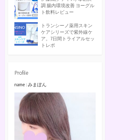
調 腸内環境改善 ヨーグル
ト飲料レビュー
トランシーノ薬用スキン
ケアシリーズで紫外線ケ
ア。7日間トライアルセッ
トレポ
Profile
name : みまぽん