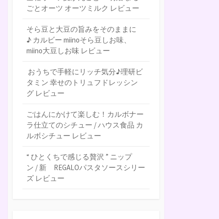
ごとオーツ オーツミルク レビュー
そら豆と大豆の旨みをそのままに
♪ カルビー miinoそら豆しお味、
miino大豆しお味 レビュー
おうちで手軽にリッチ気分♪理研ビ
タミン 幸せのトリュフドレッシン
グ レビュー
ごはんにかけて楽しむ！カルボナー
ラ仕立てのシチュー / ハウス食品 カ
ルボシチュー レビュー
“ ひとくちで感じる贅沢 ” ニップ
ン / 新 REGALOパスタソースシリー
ズ レビュー