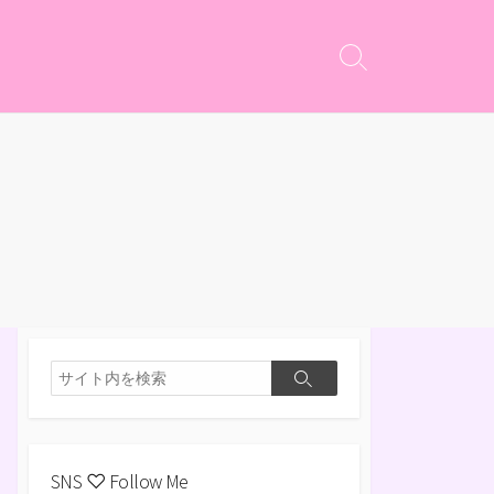
検
索
切
り
替
え
検
検
索
索
SNS ♡ Follow Me