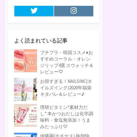
Twitter
Instagram
よく読まれている記事
プチプラ・韓国コスメ♦お
すすめコーラル・オレン
ジリップ4選 スウォッチ＆
レビュー♡
お得すぎる！NAILSINC(ネ
イルズインク)2020年福袋
ネタバレ＆レビュー♪
理研ビタミン“素材力だ
し” 本かつおだしは化学調
味料・食塩無添加！うま
みたっぷり♡
伊藤園(チチヤス) 毎朝快