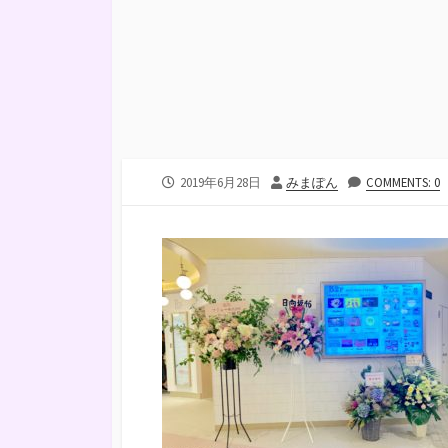
公
投
2019年6月28日
みまぽん
COMMENTS: 0
開
稿
日
者