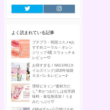
Twitter
Instagram
よく読まれている記事
プチプラ・韓国コスメ♦お
すすめコーラル・オレン
ジリップ4選 スウォッチ＆
レビュー♡
お得すぎる！NAILSINC(ネ
イルズインク)2020年福袋
ネタバレ＆レビュー♪
理研ビタミン“素材力だ
し” 本かつおだしは化学調
味料・食塩無添加！うま
みたっぷり♡
d’Alba(ダルバ) 日焼け止め