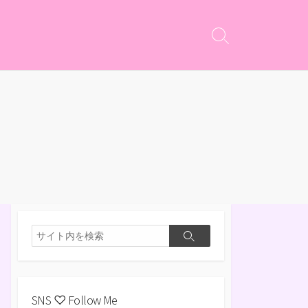
検
索
切
り
替
え
検
検
索
索
SNS ♡ Follow Me