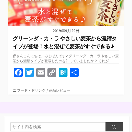
2019年9月20日
グリーンダ・カ・ラ やさしい麦茶から濃縮タ
イプが登場！水と混ぜて麦茶がすぐできる♪
皆さんこんにちは、みまぽんです♪ グリーンダ・カ・ラ やさしい麦
茶から濃縮タイプが登場したのを知っていましたか？ それが...
F
T
E
C
H
共
a
w
m
o
a
有
c
i
a
p
t
カ
フード・ドリンク
/
商品レビュー
テ
e
t
i
y
e
ゴ
リ
b
t
l
L
n
ー
o
e
i
a
検
o
r
n
検
索