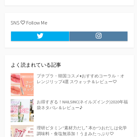
k
k
索
SNS ♡ Follow Me
Twitter
Instagram
よく読まれている記事
プチプラ・韓国コスメ♦おすすめコーラル・オ
レンジリップ4選 スウォッチ＆レビュー♡
お得すぎる！NAILSINC(ネイルズインク)2020年福
袋ネタバレ＆レビュー♪
理研ビタミン“素材力だし” 本かつおだしは化学
調味料・食塩無添加！うまみたっぷり♡