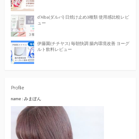
d’Alba(ダルバ) 日焼け止め3種類 使用感比較レビ
ュー
伊藤園(チチヤス) 毎朝快調 腸内環境改善 ヨーグ
ルト飲料レビュー
Profile
name : みまぽん