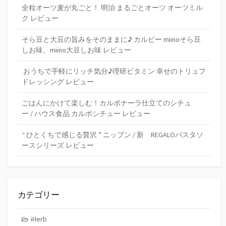
全粒オーツ麦が丸ごと！ 明治 まるごとオーツ オーツミル
ク レビュー
そら豆と大豆の旨みをそのままに♪ カルビー miinoそら豆
しお味、miino大豆しお味 レビュー
おうちで手軽にリッチ気分♪理研ビタミン 幸せのトリュフ
ドレッシング レビュー
ごはんにかけて楽しむ！カルボナーラ仕立てのシチュ
ー / ハウス食品 カルボシチュー レビュー
“ ひとくちで感じる贅沢 ” ニップン / 新 REGALOパスタソ
ースシリーズ レビュー
カテゴリー
iHerb