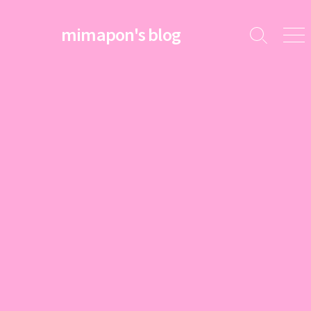
コ
ン
mimapon's blog
検
メ
テ
索
ニ
ン
切
ュ
ツ
り
ー
替
へ
え
ス
キ
ッ
プ