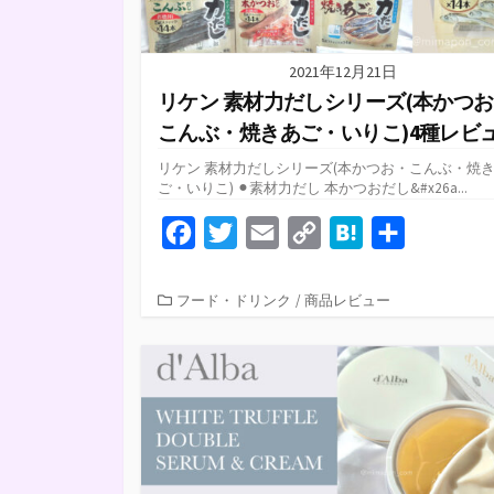
2021年12月21日
リケン 素材力だしシリーズ(本かつ
こんぶ・焼きあご・いりこ)4種レビ
リケン 素材力だしシリーズ(本かつお・こんぶ・焼
ご・いりこ) ⚫︎素材力だし 本かつおだし&#x26a...
F
T
E
C
H
共
a
w
m
o
a
有
c
i
a
p
t
カ
フード・ドリンク
/
商品レビュー
テ
e
t
i
y
e
ゴ
b
t
l
L
n
リ
ー
o
e
i
a
o
r
n
k
k