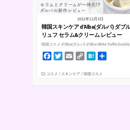
2021年12月3日
韓国スキンケア d’Alba(ダルバ) ダブ
リュフ セラム&クリーム レビュー
韓国コスメ d’Alba(ダルバ) d’Alba White Truffle Double .
F
T
E
C
H
共
a
w
m
o
a
有
c
i
a
p
t
カ
コスメ
/
スキンケア
/
韓国コスメ
テ
e
t
i
y
e
ゴ
b
t
l
L
n
リ
ー
o
e
i
a
o
r
n
k
k