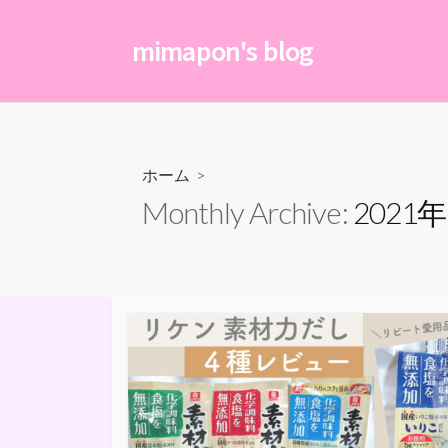
コ
ン
mimapon's blog
テ
ン
ツ
へ
ス
ホーム
>
キ
Monthly Archive:
2021
ッ
プ