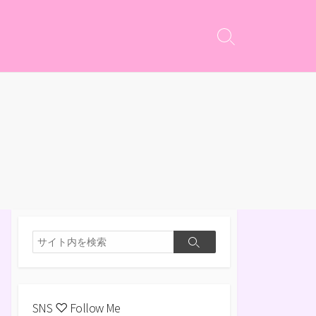
検
索
切
り
替
え
検
検
索
索
SNS ♡ Follow Me