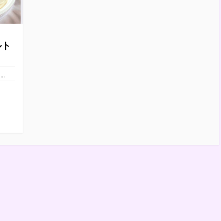
ルト
..