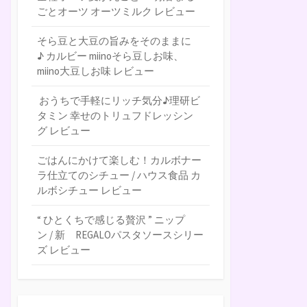
ごとオーツ オーツミルク レビュー
そら豆と大豆の旨みをそのままに
♪ カルビー miinoそら豆しお味、
miino大豆しお味 レビュー
おうちで手軽にリッチ気分♪理研ビ
タミン 幸せのトリュフドレッシン
グ レビュー
ごはんにかけて楽しむ！カルボナー
ラ仕立てのシチュー / ハウス食品 カ
ルボシチュー レビュー
“ ひとくちで感じる贅沢 ” ニップ
ン / 新 REGALOパスタソースシリー
ズ レビュー