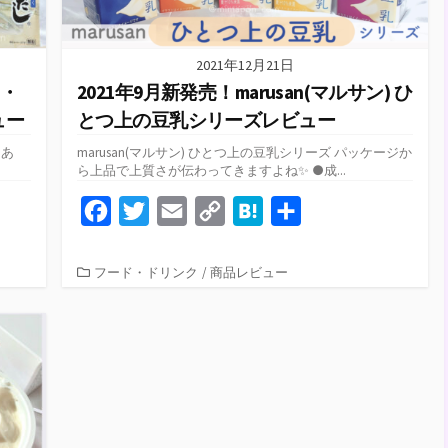
2021年12月21日
お・
2021年9月新発売！marusan(マルサン) ひ
ュー
とつ上の豆乳シリーズレビュー
きあ
marusan(マルサン) ひとつ上の豆乳シリーズ パッケージか
ら上品で上質さが伝わってきますよね✨ ●成...
F
T
E
C
H
共
a
w
m
o
a
有
c
i
a
p
t
カ
フード・ドリンク
/
商品レビュー
テ
e
t
i
y
e
ゴ
b
t
l
L
n
リ
ー
o
e
i
a
o
r
n
k
k