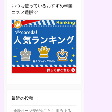
いつも使っているおすすめ韓国
コスメ通販♡
最近の投稿
全粒オーツ麦が丸ごと！ 明治 まる