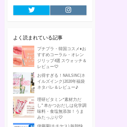
Twitter
Instagram
よく読まれている記事
プチプラ・韓国コスメ♦お
すすめコーラル・オレン
ジリップ4選 スウォッチ＆
レビュー♡
お得すぎる！NAILSINC(ネ
イルズインク)2020年福袋
ネタバレ＆レビュー♪
理研ビタミン“素材力だ
し” 本かつおだしは化学調
味料・食塩無添加！うま
みたっぷり♡
伊藤園(チチヤス) 毎朝快