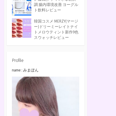
調 腸内環境改善 ヨーグル
ト飲料レビュー
韓国コスメ MERZY(マージ
ー)ドリーミーレイトナイ
トメロウティント新作9色
スウォッチレビュー
Profile
name : みまぽん