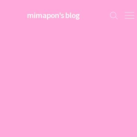
コ
ン
mimapon's blog
検
メ
テ
索
ニ
ン
切
ュ
ツ
り
ー
替
へ
え
ス
キ
ッ
プ