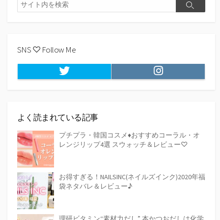
検
o
r
n
検
索
k
k
索
SNS ♡ Follow Me
Twitter
Instagram
よく読まれている記事
プチプラ・韓国コスメ♦おすすめコーラル・オ
レンジリップ4選 スウォッチ＆レビュー♡
お得すぎる！NAILSINC(ネイルズインク)2020年福
袋ネタバレ＆レビュー♪
理研ビタミン“素材力だし” 本かつおだしは化学