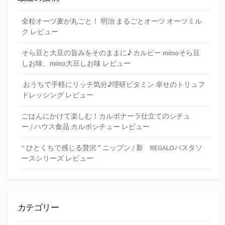
全粒オーツ麦が丸ごと！ 明治 まるごとオーツ オーツミル
ク レビュー
そら豆と大豆の旨みをそのままに♪ カルビー miinoそら豆
しお味、miino大豆しお味 レビュー
おうちで手軽にリッチ気分♪理研ビタミン 幸せのトリュフ
ドレッシング レビュー
ごはんにかけて楽しむ！カルボナーラ仕立てのシチュ
ー / ハウス食品 カルボシチュー レビュー
“ ひとくちで感じる贅沢 ” ニップン / 新 REGALOパスタソ
ースシリーズ レビュー
カテゴリー