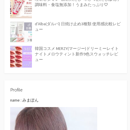
調味料・食塩無添加！うまみたっぷり♡
d’Alba(ダルバ) 日焼け止め3種類 使用感比較レビ
ュー
韓国コスメ MERZY(マージー)ドリーミーレイト
ナイトメロウティント新作9色スウォッチレビ
ュー
Profile
name : みまぽん