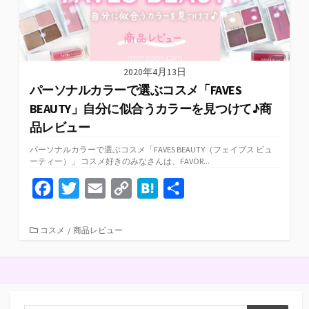
2020年4月13日
パーソナルカラーで選ぶコスメ「FAVES
BEAUTY」自分に似合うカラーを見つけて♪商
品レビュー
パーソナルカラーで選ぶコスメ「FAVES BEAUTY（フェイブス ビュ
ーティー）」 コスメ好きのみなさんは、FAVOR...
F
T
E
C
H
共
a
w
m
o
a
有
c
i
a
p
t
カ
コスメ
/
商品レビュー
テ
e
t
i
y
e
ゴ
リ
b
t
l
L
n
ー
o
e
i
a