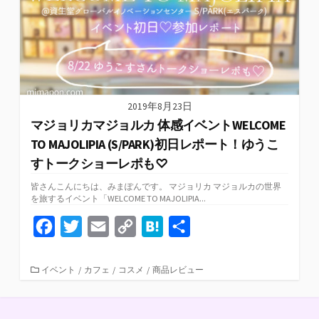
2019年8月23日
マジョリカマジョルカ 体感イベントWELCOME
TO MAJOLIPIA (S/PARK)初日レポート！ゆうこ
すトークショーレポも♡
皆さんこんにちは、みまぽんです。 マジョリカ マジョルカの世界
を旅するイベント「WELCOME TO MAJOLIPIA...
F
T
E
C
H
共
a
w
m
o
a
有
c
i
a
p
t
カ
イベント
/
カフェ
/
コスメ
/
商品レビュー
テ
e
t
i
y
e
ゴ
リ
b
t
l
L
n