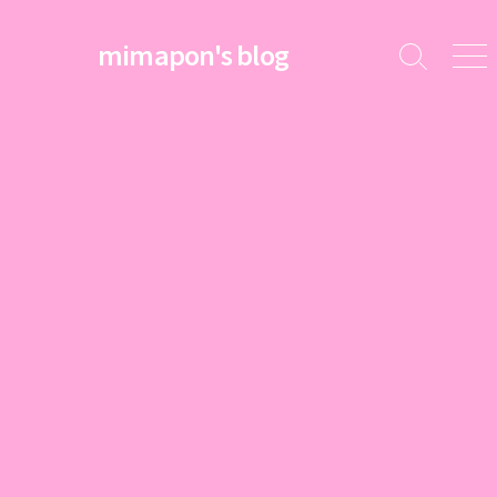
コ
ン
mimapon's blog
検
メ
テ
索
ニ
ン
切
ュ
ツ
り
ー
替
へ
え
ス
キ
ッ
プ