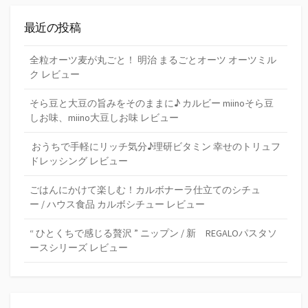
最近の投稿
全粒オーツ麦が丸ごと！ 明治 まるごとオーツ オーツミル
ク レビュー
そら豆と大豆の旨みをそのままに♪ カルビー miinoそら豆
しお味、miino大豆しお味 レビュー
おうちで手軽にリッチ気分♪理研ビタミン 幸せのトリュフ
ドレッシング レビュー
ごはんにかけて楽しむ！カルボナーラ仕立てのシチュ
ー / ハウス食品 カルボシチュー レビュー
“ ひとくちで感じる贅沢 ” ニップン / 新 REGALOパスタソ
ースシリーズ レビュー