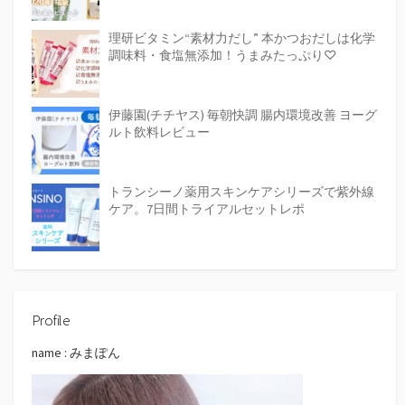
理研ビタミン“素材力だし” 本かつおだしは化学
調味料・食塩無添加！うまみたっぷり♡
伊藤園(チチヤス) 毎朝快調 腸内環境改善 ヨーグ
ルト飲料レビュー
トランシーノ薬用スキンケアシリーズで紫外線
ケア。7日間トライアルセットレポ
Profile
name : みまぽん