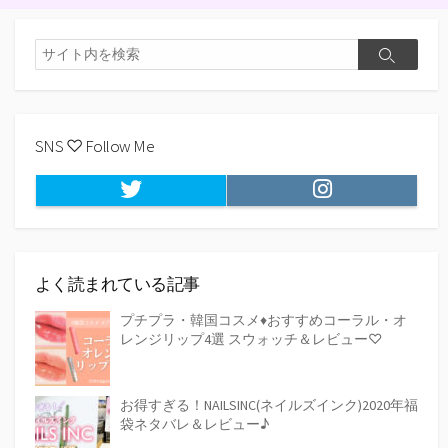
ー
o
e
i
a
検
o
r
n
検
索
k
k
索
SNS ♡ Follow Me
Twitter
Instagram
よく読まれている記事
プチプラ・韓国コスメ♦おすすめコーラル・オ
レンジリップ4選 スウォッチ＆レビュー♡
お得すぎる！NAILSINC(ネイルズインク)2020年福
袋ネタバレ＆レビュー♪