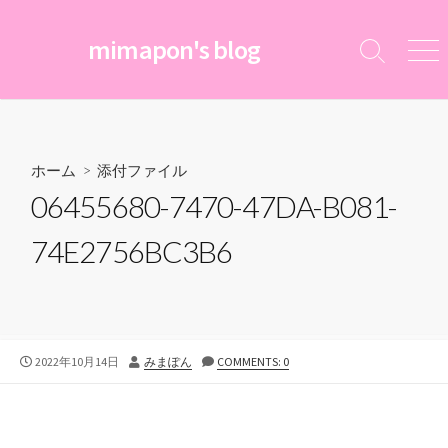
コ
ン
mimapon's blog
検
メ
テ
索
ニ
ン
切
ュ
ツ
り
ー
替
へ
え
ス
ホーム
> 添付ファイル
キ
06455680-7470-47DA-B081-
ッ
プ
74E2756BC3B6
公
投
2022年10月14日
みまぽん
COMMENTS: 0
開
稿
日
者