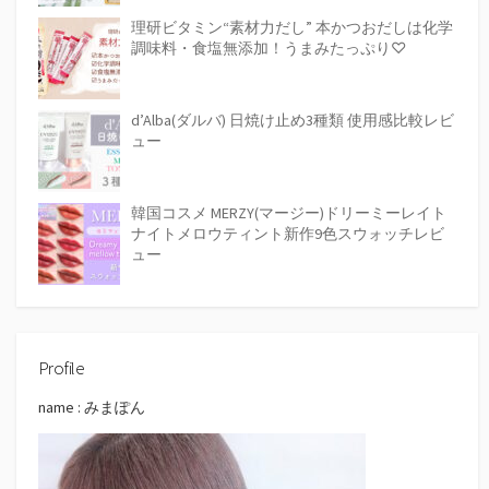
理研ビタミン“素材力だし” 本かつおだしは化学
調味料・食塩無添加！うまみたっぷり♡
d’Alba(ダルバ) 日焼け止め3種類 使用感比較レビ
ュー
韓国コスメ MERZY(マージー)ドリーミーレイト
ナイトメロウティント新作9色スウォッチレビ
ュー
Profile
name : みまぽん