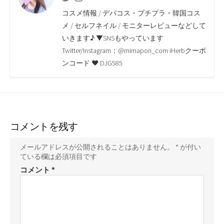
o
e
i
a
コスメ情報 / デパコス・プチプラ・韓国コス
o
r
n
メ / セルフネイル / モニターレビューなどして
いきます♪ ▼SNSもやっています
k
k
Twitter/Instagram：@mimapon_com iHerbクーポ
ンコード ♥ DJG585
コメントを残す
メールアドレスが公開されることはありません。
*
が付い
ている欄は必須項目です
コメント
*