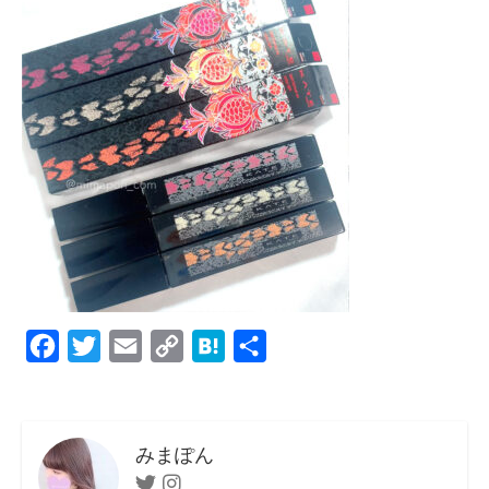
F
T
E
C
H
共
a
w
m
o
a
有
c
i
a
p
t
e
t
i
y
e
みまぽん
b
t
l
L
n
Twitter
Instagram