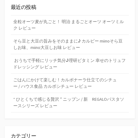
最近の投稿
全粒オーツ麦が丸ごと！ 明治 まるごとオーツ オーツミル
ク レビュー
そら豆と大豆の旨みをそのままに♪ カルビー miinoそら豆
しお味、miino大豆しお味 レビュー
おうちで手軽にリッチ気分♪理研ビタミン 幸せのトリュフ
ドレッシング レビュー
ごはんにかけて楽しむ！カルボナーラ仕立てのシチュ
ー / ハウス食品 カルボシチュー レビュー
“ ひとくちで感じる贅沢 ” ニップン / 新 REGALOパスタソ
ースシリーズ レビュー
カテゴリー