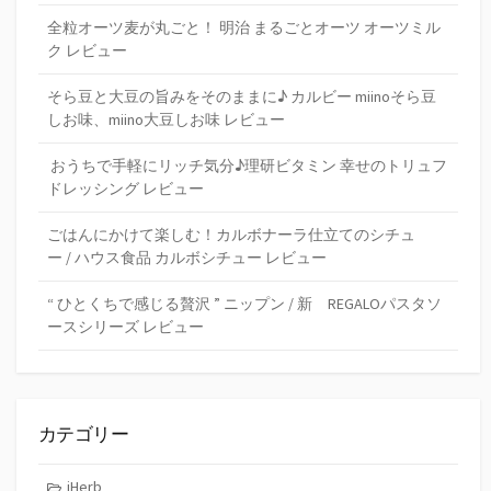
全粒オーツ麦が丸ごと！ 明治 まるごとオーツ オーツミル
ク レビュー
そら豆と大豆の旨みをそのままに♪ カルビー miinoそら豆
しお味、miino大豆しお味 レビュー
おうちで手軽にリッチ気分♪理研ビタミン 幸せのトリュフ
ドレッシング レビュー
ごはんにかけて楽しむ！カルボナーラ仕立てのシチュ
ー / ハウス食品 カルボシチュー レビュー
“ ひとくちで感じる贅沢 ” ニップン / 新 REGALOパスタソ
ースシリーズ レビュー
カテゴリー
iHerb