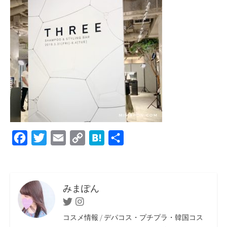
F
T
E
C
H
共
a
w
m
o
a
有
c
i
a
p
t
e
t
i
y
e
みまぽん
b
t
l
L
n
Twitter
Instagram
o
e
i
a
コスメ情報 / デパコス・プチプラ・韓国コス