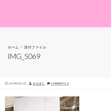
ホーム
> 添付ファイル
IMG_5069
公
投
2019年6月1日
みまぽん
COMMENTS: 0
開
稿
日
者