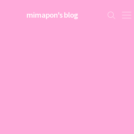
コ
ン
mimapon's blog
検
メ
テ
索
ニ
ン
切
ュ
ツ
り
ー
替
へ
え
ス
キ
ッ
プ