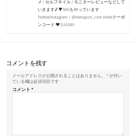
o
r
n
メ / セルフネイル / モニターレビューなどして
いきます♪ ▼SNSもやっています
k
k
Twitter/Instagram：@mimapon_com iHerbクーポ
ンコード ♥ DJG585
コメントを残す
メールアドレスが公開されることはありません。
*
が付い
ている欄は必須項目です
コメント
*