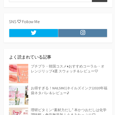
検
索
索
SNS ♡ Follow Me
Twitter
Instagram
よく読まれている記事
プチプラ・韓国コスメ♦おすすめコーラル・オ
レンジリップ4選 スウォッチ＆レビュー♡
お得すぎる！NAILSINC(ネイルズインク)2020年福
袋ネタバレ＆レビュー♪
理研ビタミン“素材力だし” 本かつおだしは化学
調味料・食塩無添加！うまみたっぷり♡