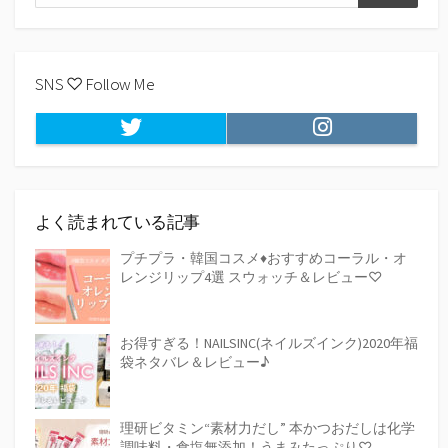
検
索
索
SNS ♡ Follow Me
Twitter
Instagram
よく読まれている記事
プチプラ・韓国コスメ♦おすすめコーラル・オ
レンジリップ4選 スウォッチ＆レビュー♡
お得すぎる！NAILSINC(ネイルズインク)2020年福
袋ネタバレ＆レビュー♪
理研ビタミン“素材力だし” 本かつおだしは化学
調味料・食塩無添加！うまみたっぷり♡