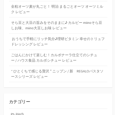
全粒オーツ麦が丸ごと！ 明治 まるごとオーツ オーツミル
ク レビュー
そら豆と大豆の旨みをそのままに♪ カルビー miinoそら豆
しお味、miino大豆しお味 レビュー
おうちで手軽にリッチ気分♪理研ビタミン 幸せのトリュフ
ドレッシング レビュー
ごはんにかけて楽しむ！カルボナーラ仕立てのシチュ
ー / ハウス食品 カルボシチュー レビュー
“ ひとくちで感じる贅沢 ” ニップン / 新 REGALOパスタソ
ースシリーズ レビュー
カテゴリー
iHerb