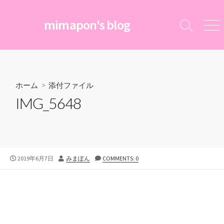
コ
ン
mimapon's blog
検
メ
テ
索
ニ
ン
切
ュ
ツ
り
ー
替
へ
え
ス
ホーム
> 添付ファイル
キ
IMG_5648
ッ
プ
公
投
2019年6月7日
みまぽん
COMMENTS: 0
開
稿
日
者