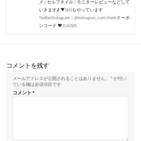
o
r
n
メ / セルフネイル / モニターレビューなどして
いきます♪ ▼SNSもやっています
k
k
Twitter/Instagram：@mimapon_com iHerbクーポ
ンコード ♥ DJG585
コメントを残す
メールアドレスが公開されることはありません。
*
が付い
ている欄は必須項目です
コメント
*