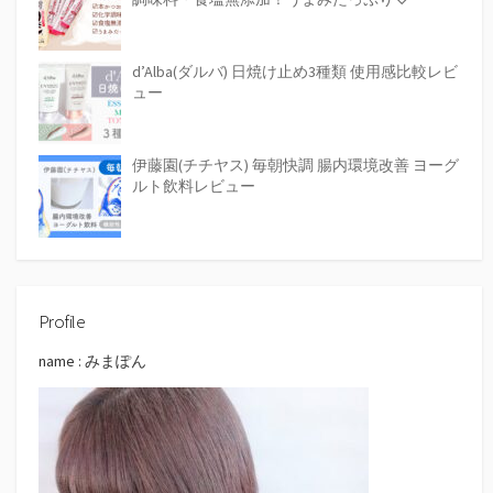
d’Alba(ダルバ) 日焼け止め3種類 使用感比較レビ
ュー
伊藤園(チチヤス) 毎朝快調 腸内環境改善 ヨーグ
ルト飲料レビュー
Profile
name : みまぽん