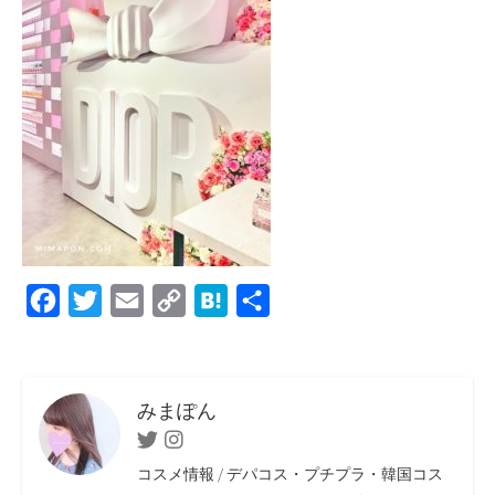
F
T
E
C
H
共
a
w
m
o
a
有
c
i
a
p
t
e
t
i
y
e
みまぽん
b
t
l
L
n
Twitter
Instagram
o
e
i
a
コスメ情報 / デパコス・プチプラ・韓国コス