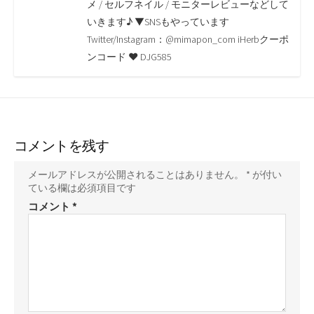
o
r
n
メ / セルフネイル / モニターレビューなどして
いきます♪ ▼SNSもやっています
k
k
Twitter/Instagram：@mimapon_com iHerbクーポ
ンコード ♥ DJG585
コメントを残す
メールアドレスが公開されることはありません。
*
が付い
ている欄は必須項目です
コメント
*