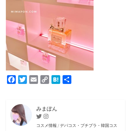
F
T
E
C
H
共
a
w
m
o
a
有
c
i
a
p
t
e
t
i
y
e
みまぽん
b
t
l
L
n
Twitter
Instagram
o
e
i
a
コスメ情報 / デパコス・プチプラ・韓国コス