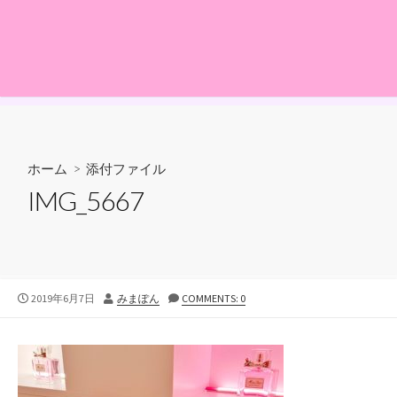
ホーム
> 添付ファイル
IMG_5667
公
投
2019年6月7日
みまぽん
COMMENTS: 0
開
稿
日
者