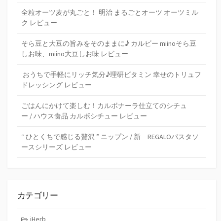
全粒オーツ麦が丸ごと！ 明治 まるごとオーツ オーツミル
ク レビュー
そら豆と大豆の旨みをそのままに♪ カルビー miinoそら豆
しお味、miino大豆しお味 レビュー
おうちで手軽にリッチ気分♪理研ビタミン 幸せのトリュフ
ドレッシング レビュー
ごはんにかけて楽しむ！カルボナーラ仕立てのシチュ
ー / ハウス食品 カルボシチュー レビュー
“ ひとくちで感じる贅沢 ” ニップン / 新 REGALOパスタソ
ースシリーズ レビュー
カテゴリー
iHerb