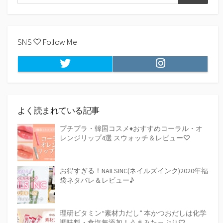
検
索
索
SNS ♡ Follow Me
Twitter
Instagram
よく読まれている記事
プチプラ・韓国コスメ♦おすすめコーラル・オ
レンジリップ4選 スウォッチ＆レビュー♡
お得すぎる！NAILSINC(ネイルズインク)2020年福
袋ネタバレ＆レビュー♪
理研ビタミン“素材力だし” 本かつおだしは化学
調味料・食塩無添加！うまみたっぷり♡