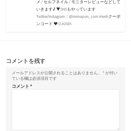
o
r
n
メ / セルフネイル / モニターレビューなどして
いきます♪ ▼SNSもやっています
k
k
Twitter/Instagram：@mimapon_com iHerbクーポ
ンコード ♥ DJG585
コメントを残す
メールアドレスが公開されることはありません。
*
が付い
ている欄は必須項目です
コメント
*