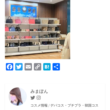
F
T
E
C
H
共
a
w
m
o
a
有
c
i
a
p
t
e
t
i
y
e
みまぽん
b
t
l
L
n
Twitter
Instagram
o
e
i
a
コスメ情報 / デパコス・プチプラ・韓国コス