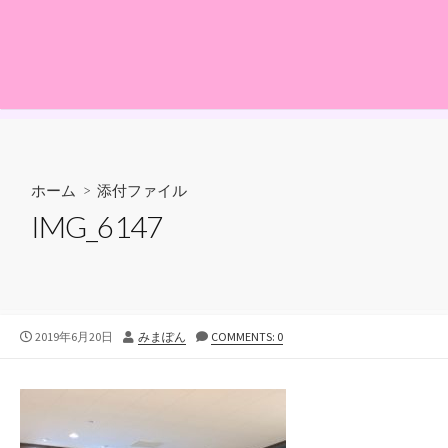
ホーム
> 添付ファイル
IMG_6147
公
投
2019年6月20日
みまぽん
COMMENTS: 0
開
稿
日
者