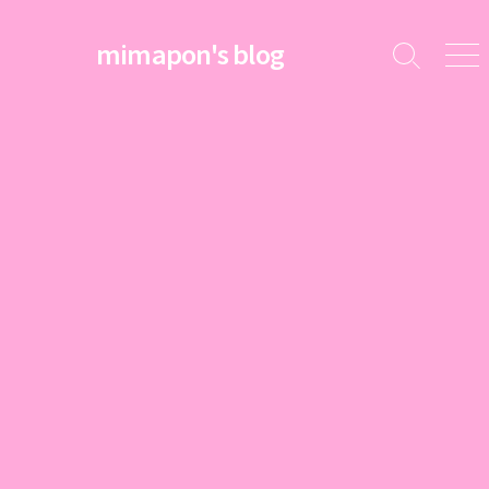
コ
ン
mimapon's blog
検
メ
テ
索
ニ
ン
切
ュ
ツ
り
ー
替
へ
え
ス
キ
ッ
プ