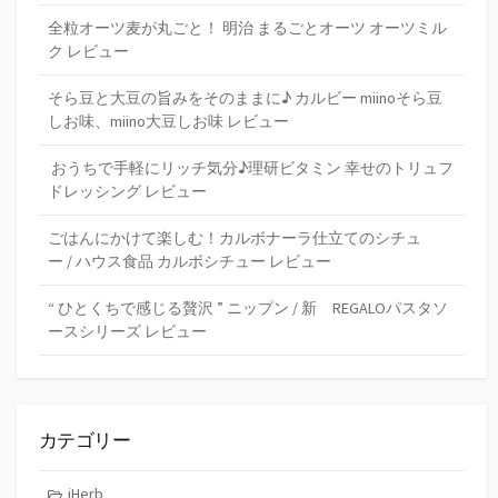
全粒オーツ麦が丸ごと！ 明治 まるごとオーツ オーツミル
ク レビュー
そら豆と大豆の旨みをそのままに♪ カルビー miinoそら豆
しお味、miino大豆しお味 レビュー
おうちで手軽にリッチ気分♪理研ビタミン 幸せのトリュフ
ドレッシング レビュー
ごはんにかけて楽しむ！カルボナーラ仕立てのシチュ
ー / ハウス食品 カルボシチュー レビュー
“ ひとくちで感じる贅沢 ” ニップン / 新 REGALOパスタソ
ースシリーズ レビュー
カテゴリー
iHerb