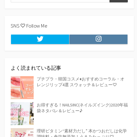
検
索
索
SNS ♡ Follow Me
Twitter
Instagram
よく読まれている記事
プチプラ・韓国コスメ♦おすすめコーラル・オ
レンジリップ4選 スウォッチ＆レビュー♡
お得すぎる！NAILSINC(ネイルズインク)2020年福
袋ネタバレ＆レビュー♪
理研ビタミン“素材力だし” 本かつおだしは化学
調味料・食塩無添加！うまみたっぷり♡