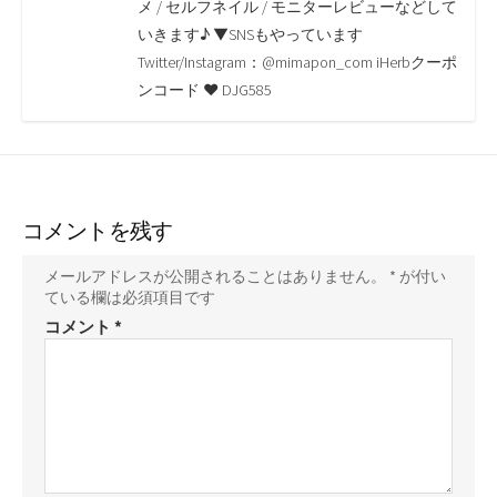
o
r
n
メ / セルフネイル / モニターレビューなどして
いきます♪ ▼SNSもやっています
k
k
Twitter/Instagram：@mimapon_com iHerbクーポ
ンコード ♥ DJG585
コメントを残す
メールアドレスが公開されることはありません。
*
が付い
ている欄は必須項目です
コメント
*