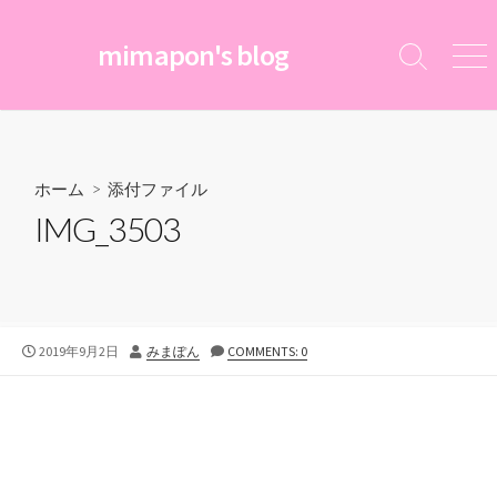
コ
ン
mimapon's blog
検
メ
テ
索
ニ
ン
切
ュ
ツ
り
ー
替
へ
え
ス
ホーム
> 添付ファイル
キ
IMG_3503
ッ
プ
公
投
2019年9月2日
みまぽん
COMMENTS: 0
開
稿
日
者