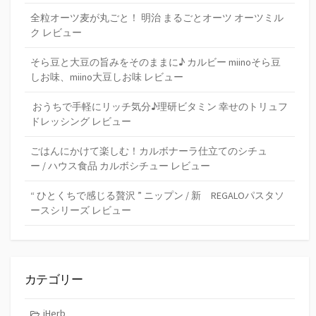
全粒オーツ麦が丸ごと！ 明治 まるごとオーツ オーツミル
ク レビュー
そら豆と大豆の旨みをそのままに♪ カルビー miinoそら豆
しお味、miino大豆しお味 レビュー
おうちで手軽にリッチ気分♪理研ビタミン 幸せのトリュフ
ドレッシング レビュー
ごはんにかけて楽しむ！カルボナーラ仕立てのシチュ
ー / ハウス食品 カルボシチュー レビュー
“ ひとくちで感じる贅沢 ” ニップン / 新 REGALOパスタソ
ースシリーズ レビュー
カテゴリー
iHerb