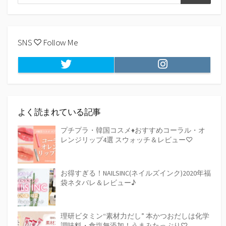
検
索
索
SNS ♡ Follow Me
Twitter
Instagram
よく読まれている記事
プチプラ・韓国コスメ♦おすすめコーラル・オ
レンジリップ4選 スウォッチ＆レビュー♡
お得すぎる！NAILSINC(ネイルズインク)2020年福
袋ネタバレ＆レビュー♪
理研ビタミン“素材力だし” 本かつおだしは化学
調味料・食塩無添加！うまみたっぷり♡