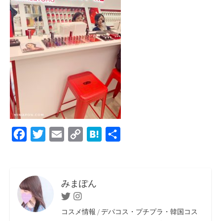
F
T
E
C
H
共
a
w
m
o
a
有
c
i
a
p
t
e
t
i
y
e
みまぽん
b
t
l
L
n
Twitter
Instagram
o
e
i
a
コスメ情報 / デパコス・プチプラ・韓国コス