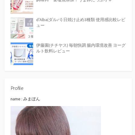
d’Alba(ダルバ) 日焼け止め3種類 使用感比較レビ
ュー
伊藤園(チチヤス) 毎朝快調 腸内環境改善 ヨーグ
ルト飲料レビュー
Profile
name : みまぽん