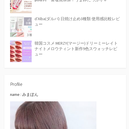
d’Alba(ダルバ) 日焼け止め3種類 使用感比較レビ
ュー
韓国コスメ MERZY(マージー)ドリーミーレイト
ナイトメロウティント新作9色スウォッチレビ
ュー
Profile
name : みまぽん