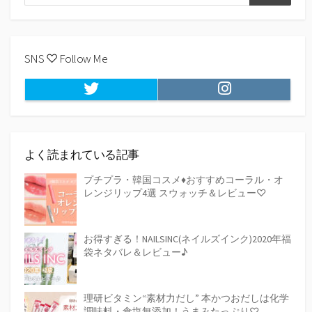
検
索
索
SNS ♡ Follow Me
Twitter
Instagram
よく読まれている記事
プチプラ・韓国コスメ♦おすすめコーラル・オ
レンジリップ4選 スウォッチ＆レビュー♡
お得すぎる！NAILSINC(ネイルズインク)2020年福
袋ネタバレ＆レビュー♪
理研ビタミン“素材力だし” 本かつおだしは化学
調味料・食塩無添加！うまみたっぷり♡