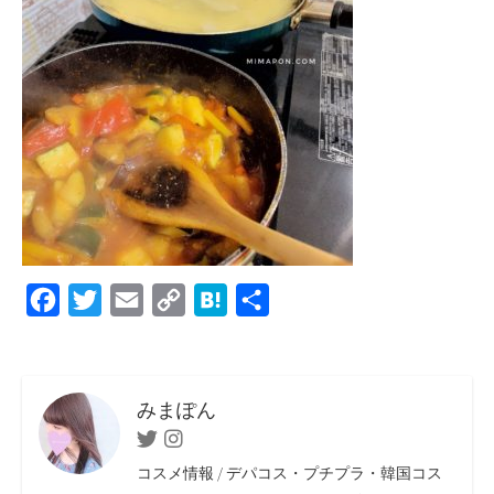
F
T
E
C
H
共
a
w
m
o
a
有
c
i
a
p
t
e
t
i
y
e
みまぽん
b
t
l
L
n
Twitter
Instagram
o
e
i
a
コスメ情報 / デパコス・プチプラ・韓国コス