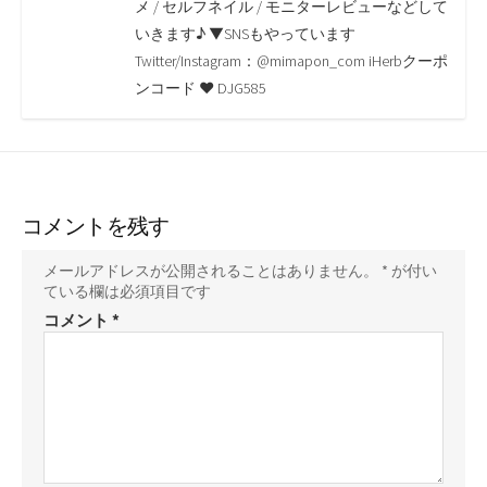
o
r
n
メ / セルフネイル / モニターレビューなどして
いきます♪ ▼SNSもやっています
k
k
Twitter/Instagram：@mimapon_com iHerbクーポ
ンコード ♥ DJG585
コメントを残す
メールアドレスが公開されることはありません。
*
が付い
ている欄は必須項目です
コメント
*