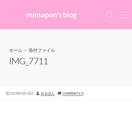
コ
ン
mimapon's blog
検
メ
テ
索
ニ
ン
切
ュ
ツ
り
ー
替
へ
え
ス
ホーム
> 添付ファイル
キ
IMG_7711
ッ
プ
公
投
2019年9月15日
みまぽん
COMMENTS: 0
開
稿
日
者