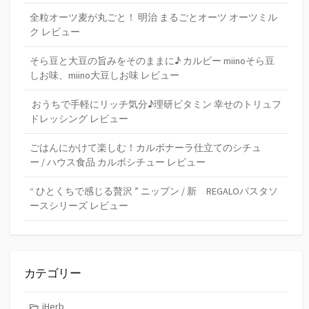
全粒オーツ麦が丸ごと！ 明治 まるごとオーツ オーツミル
ク レビュー
そら豆と大豆の旨みをそのままに♪ カルビー miinoそら豆
しお味、miino大豆しお味 レビュー
おうちで手軽にリッチ気分♪理研ビタミン 幸せのトリュフ
ドレッシング レビュー
ごはんにかけて楽しむ！カルボナーラ仕立てのシチュ
ー / ハウス食品 カルボシチュー レビュー
“ ひとくちで感じる贅沢 ” ニップン / 新 REGALOパスタソ
ースシリーズ レビュー
カテゴリー
iHerb