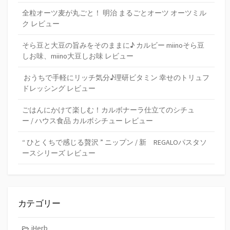
全粒オーツ麦が丸ごと！ 明治 まるごとオーツ オーツミル
ク レビュー
そら豆と大豆の旨みをそのままに♪ カルビー miinoそら豆
しお味、miino大豆しお味 レビュー
おうちで手軽にリッチ気分♪理研ビタミン 幸せのトリュフ
ドレッシング レビュー
ごはんにかけて楽しむ！カルボナーラ仕立てのシチュ
ー / ハウス食品 カルボシチュー レビュー
“ ひとくちで感じる贅沢 ” ニップン / 新 REGALOパスタソ
ースシリーズ レビュー
カテゴリー
iHerb