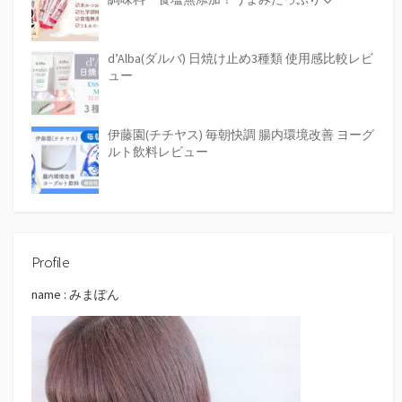
d’Alba(ダルバ) 日焼け止め3種類 使用感比較レビ
ュー
伊藤園(チチヤス) 毎朝快調 腸内環境改善 ヨーグ
ルト飲料レビュー
Profile
name : みまぽん