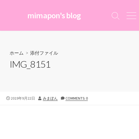
コ
ン
mimapon's blog
検
メ
テ
索
ニ
ン
切
ュ
ツ
り
ー
替
へ
え
ス
ホーム
> 添付ファイル
キ
IMG_8151
ッ
プ
公
投
2019年9月22日
みまぽん
COMMENTS: 0
開
稿
日
者