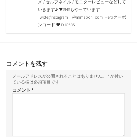
o
r
n
メ / セルフネイル / モニターレビューなどして
いきます♪ ▼SNSもやっています
k
k
Twitter/Instagram：@mimapon_com iHerbクーポ
ンコード ♥ DJG585
コメントを残す
メールアドレスが公開されることはありません。
*
が付い
ている欄は必須項目です
コメント
*