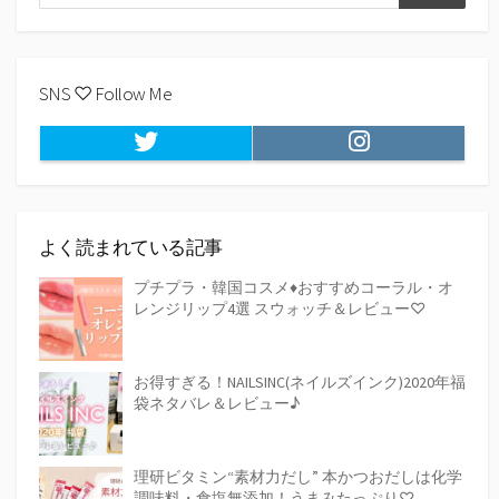
検
索
索
SNS ♡ Follow Me
Twitter
Instagram
よく読まれている記事
プチプラ・韓国コスメ♦おすすめコーラル・オ
レンジリップ4選 スウォッチ＆レビュー♡
お得すぎる！NAILSINC(ネイルズインク)2020年福
袋ネタバレ＆レビュー♪
理研ビタミン“素材力だし” 本かつおだしは化学
調味料・食塩無添加！うまみたっぷり♡