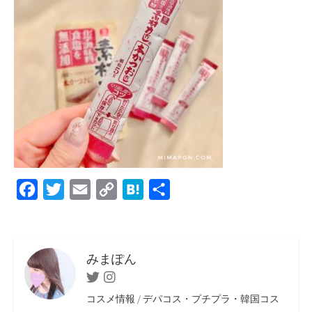
F
T
E
C
H
共
a
w
m
o
a
有
c
i
a
p
t
e
t
i
y
e
みまぽん
b
t
l
L
n
Twitter
Instagram
o
e
i
a
コスメ情報 / デパコス・プチプラ・韓国コス