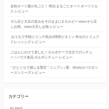
全粒オーツ麦が丸ごと！ 明治 まるごとオーツ オーツミル
ク レビュー
そら豆と大豆の旨みをそのままに♪ カルビー miinoそら豆
しお味、miino大豆しお味 レビュー
おうちで手軽にリッチ気分♪理研ビタミン 幸せのトリュフ
ドレッシング レビュー
ごはんにかけて楽しむ！カルボナーラ仕立てのシチュ
ー / ハウス食品 カルボシチュー レビュー
“ ひとくちで感じる贅沢 ” ニップン / 新 REGALOパスタソ
ースシリーズ レビュー
カテゴリー
iHerb