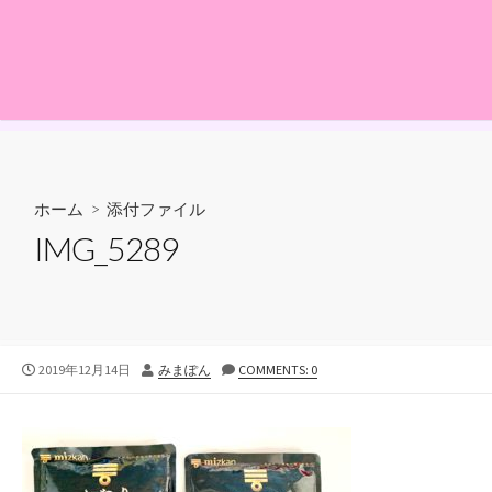
ホーム
> 添付ファイル
IMG_5289
公
投
2019年12月14日
みまぽん
COMMENTS: 0
開
稿
日
者