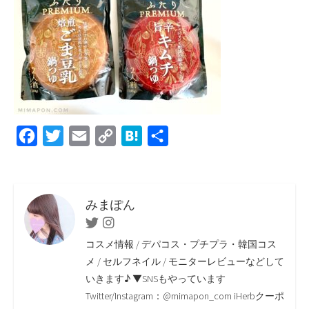
F
T
E
C
H
共
a
w
m
o
a
有
c
i
a
p
t
e
t
i
y
e
みまぽん
b
t
l
L
n
Twitter
Instagram
o
e
i
a
コスメ情報 / デパコス・プチプラ・韓国コス
o
r
n
メ / セルフネイル / モニターレビューなどして
いきます♪ ▼SNSもやっています
k
k
Twitter/Instagram：@mimapon_com iHerbクーポ