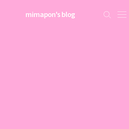
コ
ン
mimapon's blog
検
メ
テ
索
ニ
ン
切
ュ
ツ
り
ー
替
へ
え
ス
キ
ッ
プ