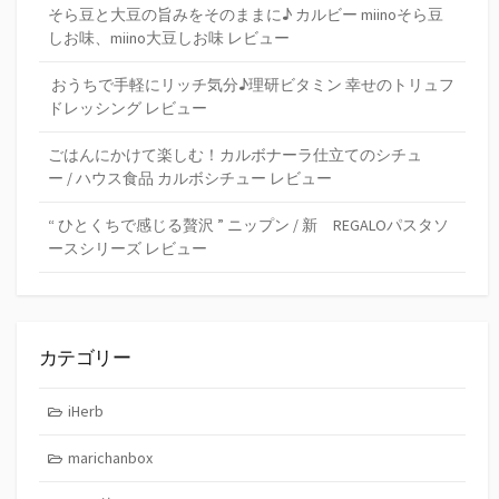
そら豆と大豆の旨みをそのままに♪ カルビー miinoそら豆
しお味、miino大豆しお味 レビュー
おうちで手軽にリッチ気分♪理研ビタミン 幸せのトリュフ
ドレッシング レビュー
ごはんにかけて楽しむ！カルボナーラ仕立てのシチュ
ー / ハウス食品 カルボシチュー レビュー
“ ひとくちで感じる贅沢 ” ニップン / 新 REGALOパスタソ
ースシリーズ レビュー
カテゴリー
iHerb
marichanbox