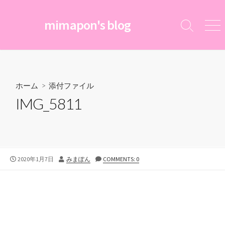
コ
ン
mimapon's blog
検
メ
テ
索
ニ
ン
切
ュ
ツ
り
ー
替
へ
え
ス
ホーム
> 添付ファイル
キ
IMG_5811
ッ
プ
公
投
2020年1月7日
みまぽん
COMMENTS: 0
開
稿
日
者