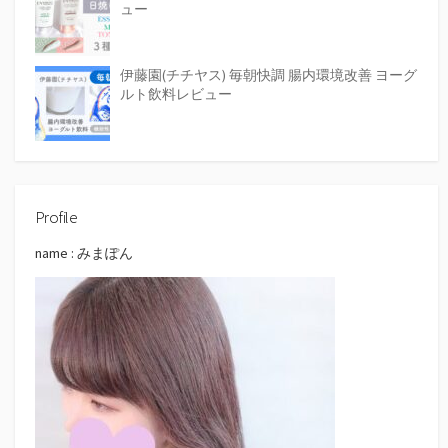
ュー
伊藤園(チチヤス) 毎朝快調 腸内環境改善 ヨーグ
ルト飲料レビュー
Profile
name : みまぽん