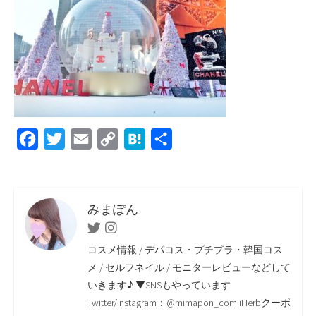
F
T
E
C
H
共
a
w
m
o
a
有
c
i
a
p
t
e
t
i
y
e
みまぽん
b
t
l
L
n
Twitter
Instagram
o
e
i
a
コスメ情報 / デパコス・プチプラ・韓国コス
o
r
n
メ / セルフネイル / モニターレビューなどして
いきます♪ ▼SNSもやっています
k
k
Twitter/Instagram：@mimapon_com iHerbクーポ