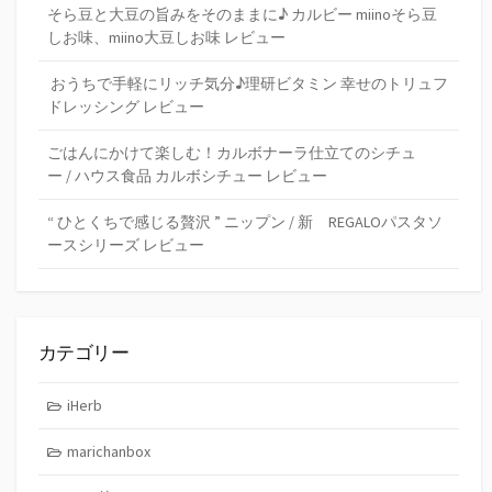
そら豆と大豆の旨みをそのままに♪ カルビー miinoそら豆
しお味、miino大豆しお味 レビュー
おうちで手軽にリッチ気分♪理研ビタミン 幸せのトリュフ
ドレッシング レビュー
ごはんにかけて楽しむ！カルボナーラ仕立てのシチュ
ー / ハウス食品 カルボシチュー レビュー
“ ひとくちで感じる贅沢 ” ニップン / 新 REGALOパスタソ
ースシリーズ レビュー
カテゴリー
iHerb
marichanbox