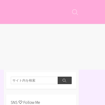
検
索
切
り
替
え
検
検
索
索
SNS ♡ Follow Me