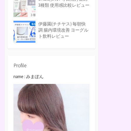
3種類 使用感比較レビュー
伊藤園(チチヤス) 毎朝快
調 腸内環境改善 ヨーグル
ト飲料レビュー
Profile
name : みまぽん