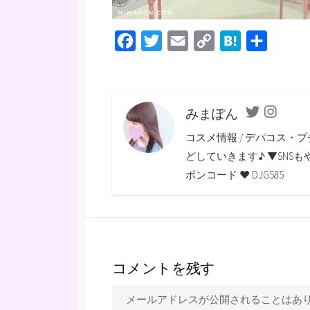
F
T
E
C
H
共
a
w
m
o
a
有
c
i
a
p
t
e
t
i
y
e
みまぽん
Twitter
Instagra
b
t
l
L
n
コスメ情報 / デパコス・プ
o
e
i
a
どしていきます♪ ▼SNSもやっていま
o
r
n
ポンコード ♥ DJG585
k
k
コメントを残す
メールアドレスが公開されることはあ