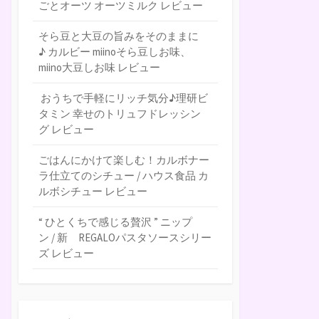
ごとオーツ オーツミルク レビュー
そら豆と大豆の旨みをそのままに
♪ カルビー miinoそら豆しお味、
miino大豆しお味 レビュー
おうちで手軽にリッチ気分♪理研ビ
タミン 幸せのトリュフドレッシン
グ レビュー
ごはんにかけて楽しむ！カルボナー
ラ仕立てのシチュー / ハウス食品 カ
ルボシチュー レビュー
“ ひとくちで感じる贅沢 ” ニップ
ン / 新 REGALOパスタソースシリー
ズ レビュー