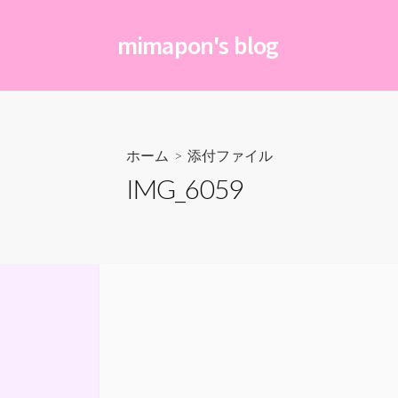
コ
ン
mimapon's blog
テ
ン
ツ
へ
ス
ホーム
> 添付ファイル
キ
IMG_6059
ッ
プ