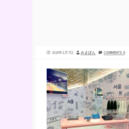
公
投
2020年1月7日
みまぽん
COMMENTS: 0
開
稿
日
者