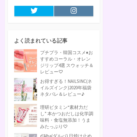
Twitter
Instagram
よく読まれている記事
プチプラ・韓国コスメ♦お
すすめコーラル・オレン
ジリップ4選 スウォッチ＆
レビュー♡
お得すぎる！NAILSINC(ネ
イルズインク)2020年福袋
ネタバレ＆レビュー♪
理研ビタミン“素材力だ
し” 本かつおだしは化学調
味料・食塩無添加！うま
みたっぷり♡
d’Alba(ダルバ) 日焼け止め