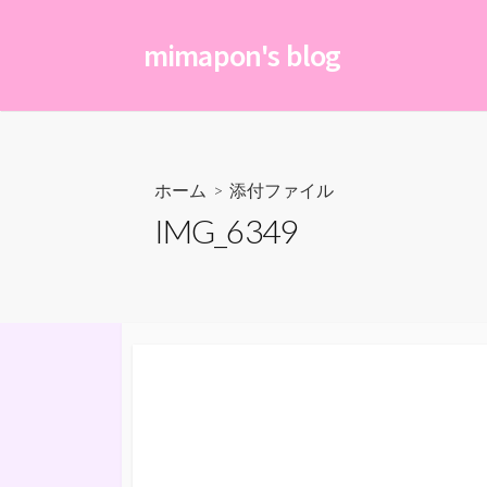
コ
ン
mimapon's blog
テ
ン
ツ
へ
ス
ホーム
> 添付ファイル
キ
IMG_6349
ッ
プ