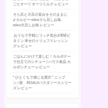
ごとオーツ オーツミルク レビュー
そら豆と大豆の旨みをそのままに
♪ カルビー miinoそら豆しお味、
miino大豆しお味 レビュー
おうちで手軽にリッチ気分♪理研ビ
タミン 幸せのトリュフドレッシン
グ レビュー
ごはんにかけて楽しむ！カルボナー
ラ仕立てのシチュー / ハウス食品 カ
ルボシチュー レビュー
“ ひとくちで感じる贅沢 ” ニップ
ン / 新 REGALOパスタソースシリー
ズ レビュー