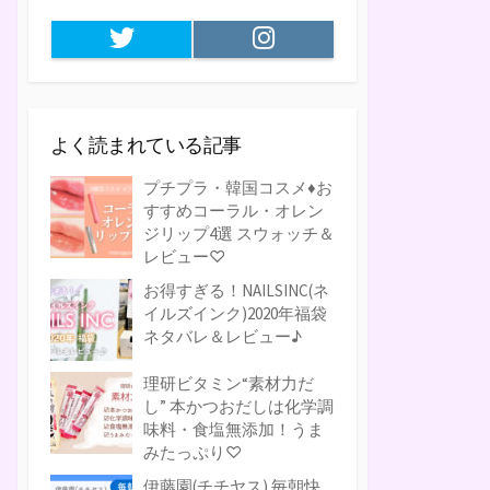
Twitter
Instagram
よく読まれている記事
プチプラ・韓国コスメ♦お
すすめコーラル・オレン
ジリップ4選 スウォッチ＆
レビュー♡
お得すぎる！NAILSINC(ネ
イルズインク)2020年福袋
ネタバレ＆レビュー♪
理研ビタミン“素材力だ
し” 本かつおだしは化学調
味料・食塩無添加！うま
みたっぷり♡
伊藤園(チチヤス) 毎朝快