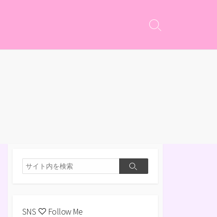
検
索
切
り
替
え
検
検
索
索
SNS ♡ Follow Me