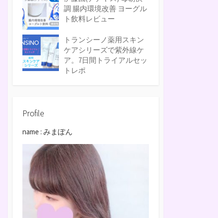
調 腸内環境改善 ヨーグル
ト飲料レビュー
トランシーノ薬用スキン
ケアシリーズで紫外線ケ
ア。7日間トライアルセッ
トレポ
Profile
name : みまぽん