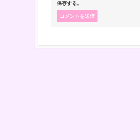
保存する。
コ
メ
ン
ト
す
る