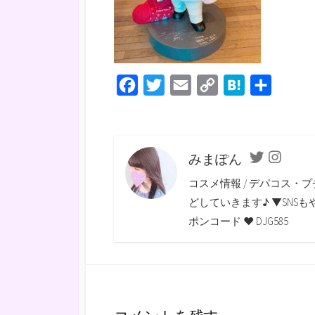
F
T
E
C
H
共
a
w
m
o
a
有
c
i
a
p
t
e
t
i
y
e
みまぽん
Twitter
Instagra
b
t
l
L
n
コスメ情報 / デパコス・プ
o
e
i
a
どしていきます♪ ▼SNSもやっていま
o
r
n
ポンコード ♥ DJG585
k
k