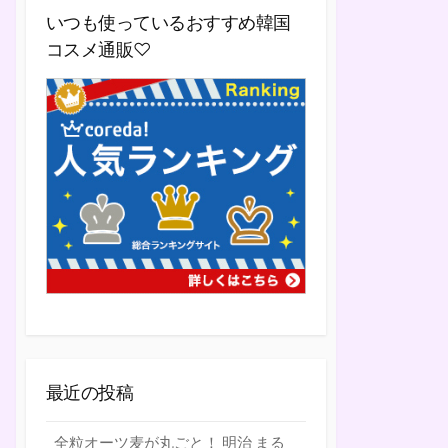
いつも使っているおすすめ韓国
コスメ通販♡
最近の投稿
全粒オーツ麦が丸ごと！ 明治 まる