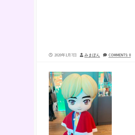
公
投
2020年1月7日
みまぽん
COMMENTS: 0
開
稿
日
者