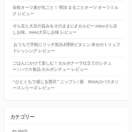
全粒オーツ麦が丸ごと！ 明治 まるごとオーツ オーツミル
ク レビュー
そら豆と大豆の旨みをそのままに♪ カルビー miinoそら豆
しお味、miino大豆しお味 レビュー
おうちで手軽にリッチ気分♪理研ビタミン 幸せのトリュフ
ドレッシング レビュー
ごはんにかけて楽しむ！カルボナーラ仕立てのシチュ
ー / ハウス食品 カルボシチュー レビュー
“ ひとくちで感じる贅沢 ” ニップン / 新 REGALOパスタソ
ースシリーズ レビュー
カテゴリー
iHerb