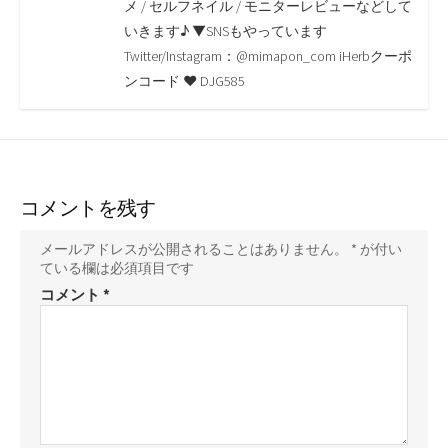
o
r
n
メ / セルフネイル / モニターレビューなどして
いきます♪ ▼SNSもやっています
k
k
Twitter/Instagram：@mimapon_com iHerbクーポ
ンコード ♥ DJG585
コメントを残す
メールアドレスが公開されることはありません。
*
が付い
ている欄は必須項目です
コメント
*