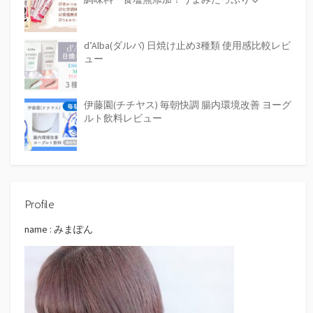
d’Alba(ダルバ) 日焼け止め3種類 使用感比較レビ
ュー
伊藤園(チチヤス) 毎朝快調 腸内環境改善 ヨーグ
ルト飲料レビュー
Profile
name : みまぽん