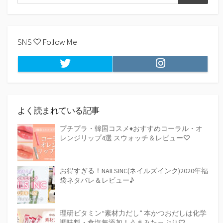
検
索
索
SNS ♡ Follow Me
Twitter
Instagram
よく読まれている記事
プチプラ・韓国コスメ♦おすすめコーラル・オ
レンジリップ4選 スウォッチ＆レビュー♡
お得すぎる！NAILSINC(ネイルズインク)2020年福
袋ネタバレ＆レビュー♪
理研ビタミン“素材力だし” 本かつおだしは化学
調味料・食塩無添加！うまみたっぷり♡