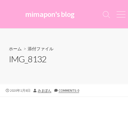
コ
ン
mimapon's blog
検
メ
テ
索
ニ
ン
切
ュ
ツ
り
ー
替
へ
え
ス
ホーム
> 添付ファイル
キ
IMG_8132
ッ
プ
公
投
2020年1月8日
みまぽん
COMMENTS: 0
開
稿
日
者