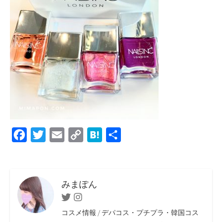
F
T
E
C
H
共
a
w
m
o
a
有
c
i
a
p
t
e
t
i
y
e
みまぽん
b
t
l
L
n
Twitter
Instagram
o
e
i
a
コスメ情報 / デパコス・プチプラ・韓国コス