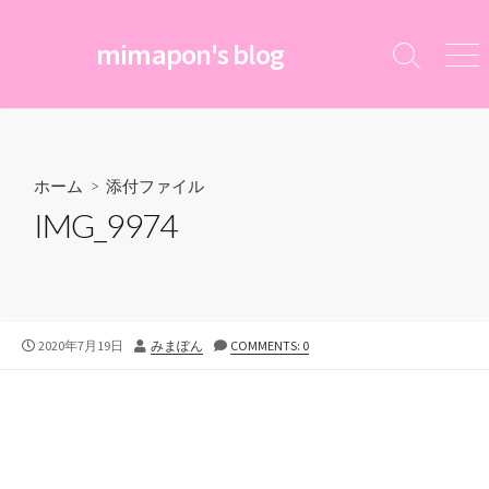
コ
ン
mimapon's blog
検
メ
テ
索
ニ
ン
切
ュ
ツ
り
ー
替
へ
え
ス
ホーム
> 添付ファイル
キ
IMG_9974
ッ
プ
公
投
2020年7月19日
みまぽん
COMMENTS: 0
開
稿
日
者