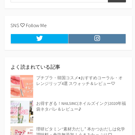
検
索
索
SNS ♡ Follow Me
Twitter
Instagram
よく読まれている記事
プチプラ・韓国コスメ♦おすすめコーラル・オ
レンジリップ4選 スウォッチ＆レビュー♡
お得すぎる！NAILSINC(ネイルズインク)2020年福
袋ネタバレ＆レビュー♪
理研ビタミン“素材力だし” 本かつおだしは化学
調味料・食塩無添加！うまみたっぷり♡