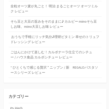
全粒オーツ麦が丸ごと！ 明治 まるごとオーツ オーツミル
ク レビュー
そら豆と大豆の旨みをそのままに♪ カルビー miinoそら豆
しお味、miino大豆しお味 レビュー
おうちで手軽にリッチ気分♪理研ビタミン 幸せのトリュフ
ドレッシング レビュー
ごはんにかけて楽しむ！カルボナーラ仕立てのシチュ
ー / ハウス食品 カルボシチュー レビュー
“ ひとくちで感じる贅沢 ” ニップン / 新 REGALOパスタソ
ースシリーズ レビュー
カテゴリー
iHerb