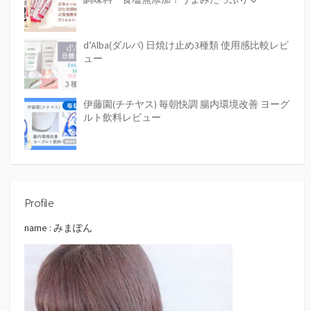
d’Alba(ダルバ) 日焼け止め3種類 使用感比較レビ
ュー
伊藤園(チチヤス) 毎朝快調 腸内環境改善 ヨーグ
ルト飲料レビュー
Profile
name : みまぽん