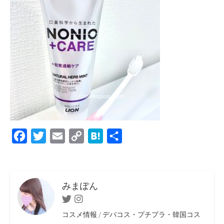
F
T
E
C
H
共
a
w
m
o
a
有
c
i
a
p
t
e
t
i
y
e
みまぽん
b
t
l
L
n
Twitter
Instagram
o
e
i
a
コスメ情報 / デパコス・プチプラ・韓国コス