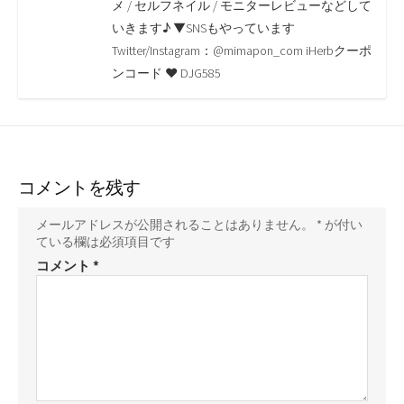
o
r
n
メ / セルフネイル / モニターレビューなどして
いきます♪ ▼SNSもやっています
k
k
Twitter/Instagram：@mimapon_com iHerbクーポ
ンコード ♥ DJG585
コメントを残す
メールアドレスが公開されることはありません。
*
が付い
ている欄は必須項目です
コメント
*