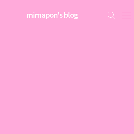
コ
ン
mimapon's blog
検
メ
テ
索
ニ
ン
切
ュ
ツ
り
ー
替
へ
え
ス
キ
ッ
プ