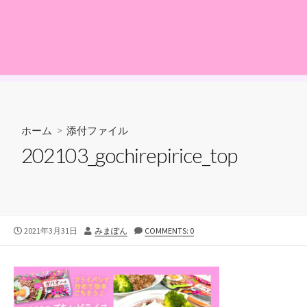
ホーム
> 添付ファイル
202103_gochirepirice_top
公
投
2021年3月31日
みまぽん
COMMENTS: 0
開
稿
日
者