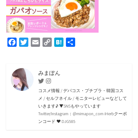
F
T
E
C
H
共
a
w
m
o
a
有
c
i
a
p
t
e
t
i
y
e
みまぽん
b
t
l
L
n
Twitter
Instagram
o
e
i
a
コスメ情報 / デパコス・プチプラ・韓国コス
o
r
n
メ / セルフネイル / モニターレビューなどして
いきます♪ ▼SNSもやっています
k
k
Twitter/Instagram：@mimapon_com iHerbクーポ
ンコード ♥ DJG585