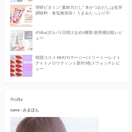
理研ビタミン“素材力だし” 本かつおだしは化学
調味料・食塩無添加！うまみたっぷり♡
d’Alba(ダルバ) 日焼け止め3種類 使用感比較レビ
ュー
韓国コスメ MERZY(マージー)ドリーミーレイト
ナイトメロウティント新作9色スウォッチレビ
ュー
Profile
name : みまぽん