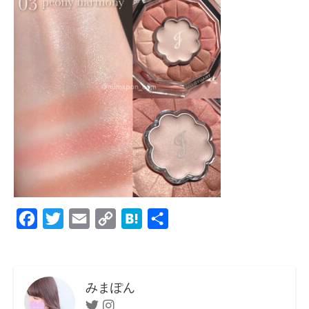
F
T
E
C
H
共
a
w
m
o
a
有
c
i
a
p
t
e
t
i
y
e
みまぽん
b
t
l
L
n
Twitter
Instagram