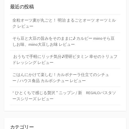
最近の投稿
全粒オーツ麦が丸ごと！ 明治 まるごとオーツ オーツミル
ク レビュー
そら豆と大豆の旨みをそのままに♪ カルビー miinoそら豆
しお味、miino大豆しお味 レビュー
おうちで手軽にリッチ気分♪理研ビタミン 幸せのトリュフ
ドレッシング レビュー
ごはんにかけて楽しむ！カルボナーラ仕立てのシチュ
ー / ハウス食品 カルボシチュー レビュー
“ ひとくちで感じる贅沢 ” ニップン / 新 REGALOパスタソ
ースシリーズ レビュー
カテゴリー