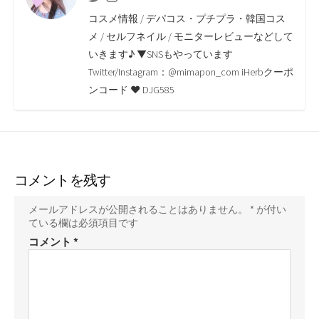
o
e
i
a
コスメ情報 / デパコス・プチプラ・韓国コス
o
r
n
メ / セルフネイル / モニターレビューなどして
いきます♪ ▼SNSもやっています
k
k
Twitter/Instagram：@mimapon_com iHerbクーポ
ンコード ♥ DJG585
コメントを残す
メールアドレスが公開されることはありません。
*
が付い
ている欄は必須項目です
コメント
*