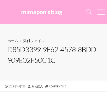
コ
ン
mimapon's blog
検
メ
テ
索
ニ
ン
切
ュ
ツ
り
ー
替
へ
え
ス
ホーム
> 添付ファイル
キ
D85D3399-9F62-4578-8BDD-
ッ
プ
909E02F50C1C
公
投
2022年4月7日
みまぽん
COMMENTS: 0
開
稿
日
者