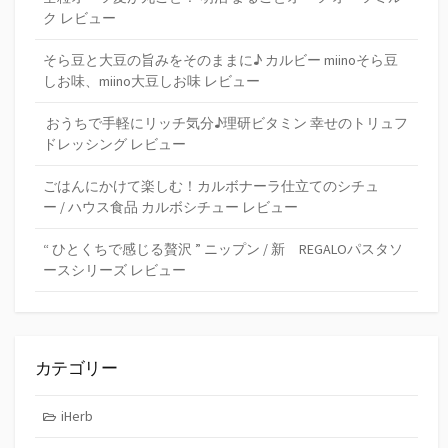
ク レビュー
そら豆と大豆の旨みをそのままに♪ カルビー miinoそら豆
しお味、miino大豆しお味 レビュー
おうちで手軽にリッチ気分♪理研ビタミン 幸せのトリュフ
ドレッシング レビュー
ごはんにかけて楽しむ！カルボナーラ仕立てのシチュ
ー / ハウス食品 カルボシチュー レビュー
“ ひとくちで感じる贅沢 ” ニップン / 新 REGALOパスタソ
ースシリーズ レビュー
カテゴリー
iHerb