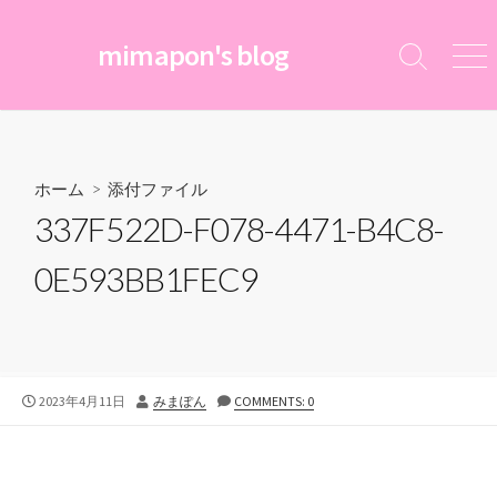
コ
ン
mimapon's blog
検
メ
テ
索
ニ
ン
切
ュ
ツ
り
ー
替
へ
え
ス
ホーム
> 添付ファイル
キ
337F522D-F078-4471-B4C8-
ッ
プ
0E593BB1FEC9
公
投
2023年4月11日
みまぽん
COMMENTS: 0
開
稿
日
者