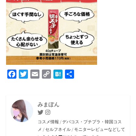
F
T
E
C
H
共
a
w
m
o
a
有
c
i
a
p
t
e
t
i
y
e
みまぽん
b
t
l
L
n
Twitter
Instagram
o
e
i
a
コスメ情報 / デパコス・プチプラ・韓国コス
o
r
n
メ / セルフネイル / モニターレビューなどして