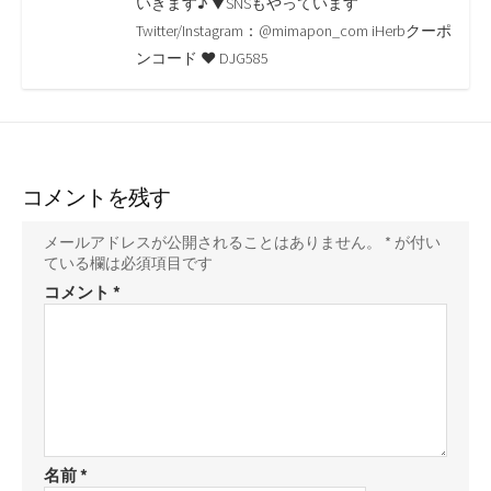
いきます♪ ▼SNSもやっています
k
k
Twitter/Instagram：@mimapon_com iHerbクーポ
ンコード ♥ DJG585
コメントを残す
メールアドレスが公開されることはありません。
*
が付い
ている欄は必須項目です
コメント
*
名前
*