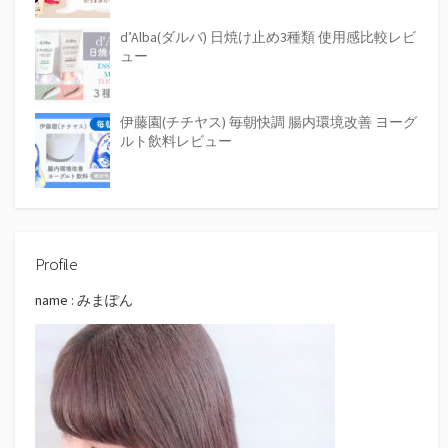
d’Alba(ダルバ) 日焼け止め3種類 使用感比較レビ
ュー
伊藤園(チチヤス) 毎朝快調 腸内環境改善 ヨーグ
ルト飲料レビュー
Profile
name : みまぽん