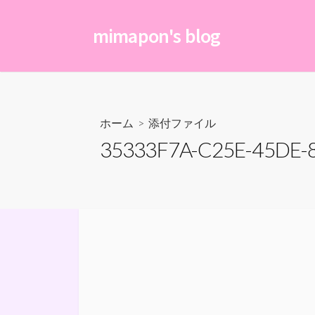
コ
ン
mimapon's blog
テ
ン
ツ
へ
ス
ホーム
> 添付ファイル
キ
35333F7A-C25E-45DE-
ッ
プ