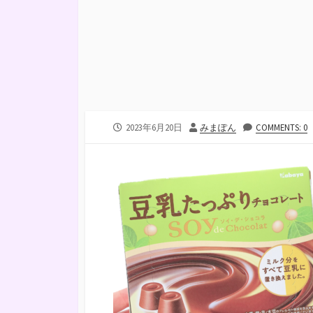
公
投
2023年6月20日
みまぽん
COMMENTS: 0
開
稿
日
者