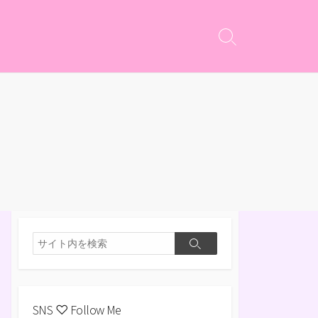
検
索
切
り
替
え
検
検
索
索
SNS ♡ Follow Me