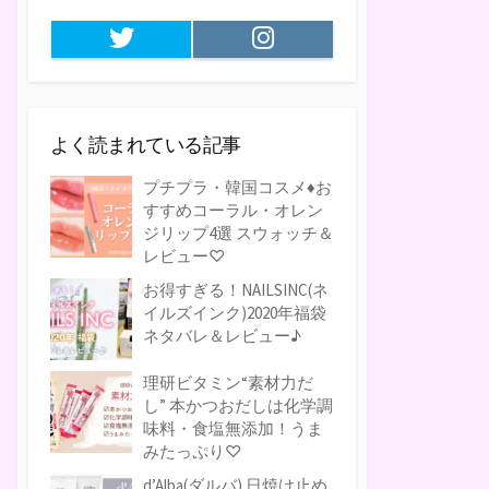
Twitter
Instagram
よく読まれている記事
プチプラ・韓国コスメ♦お
すすめコーラル・オレン
ジリップ4選 スウォッチ＆
レビュー♡
お得すぎる！NAILSINC(ネ
イルズインク)2020年福袋
ネタバレ＆レビュー♪
理研ビタミン“素材力だ
し” 本かつおだしは化学調
味料・食塩無添加！うま
みたっぷり♡
d’Alba(ダルバ) 日焼け止め