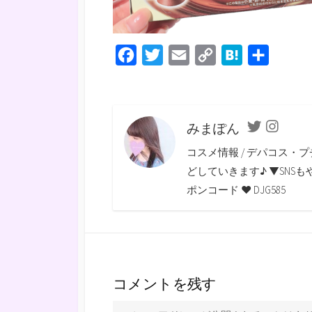
F
T
E
C
H
共
a
w
m
o
a
有
c
i
a
p
t
e
t
i
y
e
みまぽん
Twitter
Instagra
b
t
l
L
n
コスメ情報 / デパコス・プ
o
e
i
a
どしていきます♪ ▼SNSもやっていま
o
r
n
ポンコード ♥ DJG585
k
k
コメントを残す