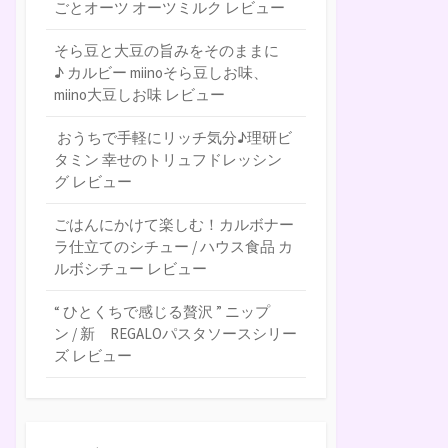
ごとオーツ オーツミルク レビュー
そら豆と大豆の旨みをそのままに
♪ カルビー miinoそら豆しお味、
miino大豆しお味 レビュー
おうちで手軽にリッチ気分♪理研ビ
タミン 幸せのトリュフドレッシン
グ レビュー
ごはんにかけて楽しむ！カルボナー
ラ仕立てのシチュー / ハウス食品 カ
ルボシチュー レビュー
“ ひとくちで感じる贅沢 ” ニップ
ン / 新 REGALOパスタソースシリー
ズ レビュー