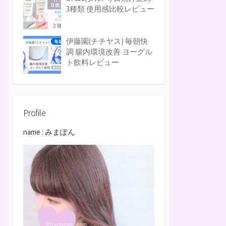
3種類 使用感比較レビュー
伊藤園(チチヤス) 毎朝快
調 腸内環境改善 ヨーグル
ト飲料レビュー
Profile
name : みまぽん