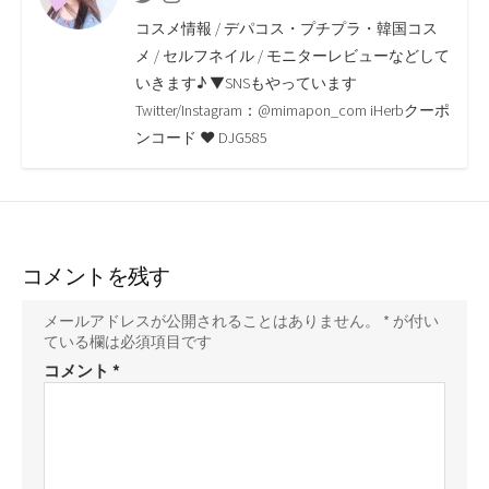
o
e
i
a
コスメ情報 / デパコス・プチプラ・韓国コス
o
r
n
メ / セルフネイル / モニターレビューなどして
いきます♪ ▼SNSもやっています
k
k
Twitter/Instagram：@mimapon_com iHerbクーポ
ンコード ♥ DJG585
コメントを残す
メールアドレスが公開されることはありません。
*
が付い
ている欄は必須項目です
コメント
*