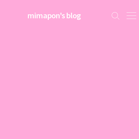
コ
ン
mimapon's blog
検
メ
テ
索
ニ
ン
切
ュ
ツ
り
ー
替
へ
え
ス
キ
ッ
プ