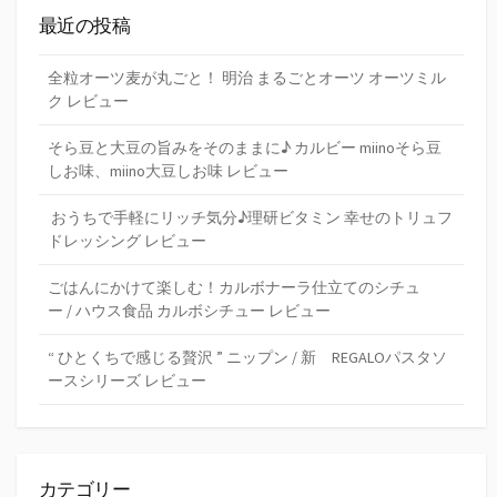
最近の投稿
全粒オーツ麦が丸ごと！ 明治 まるごとオーツ オーツミル
ク レビュー
そら豆と大豆の旨みをそのままに♪ カルビー miinoそら豆
しお味、miino大豆しお味 レビュー
おうちで手軽にリッチ気分♪理研ビタミン 幸せのトリュフ
ドレッシング レビュー
ごはんにかけて楽しむ！カルボナーラ仕立てのシチュ
ー / ハウス食品 カルボシチュー レビュー
“ ひとくちで感じる贅沢 ” ニップン / 新 REGALOパスタソ
ースシリーズ レビュー
カテゴリー