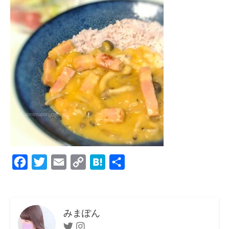
F
T
E
C
H
共
a
w
m
o
a
有
c
i
a
p
t
e
t
i
y
e
みまぽん
b
t
l
L
n
Twitter
Instagram