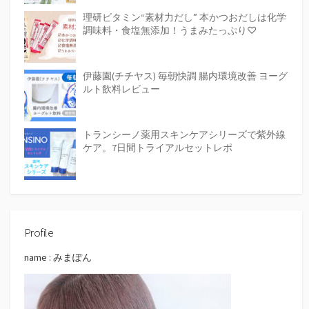
理研ビタミン“素材力だし” 本かつおだしは化学
調味料・食塩無添加！うまみたっぷり♡
伊藤園(チチヤス) 毎朝快調 腸内環境改善 ヨーグ
ルト飲料レビュー
トランシーノ薬用スキンケアシリーズで紫外線
ケア。7日間トライアルセットレポ
Profile
name : みまぽん