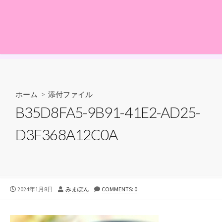
ホーム
> 添付ファイル
B35D8FA5-9B91-41E2-AD25-
D3F368A12C0A
公
投
2024年1月8日
みまぽん
COMMENTS: 0
開
稿
日
者