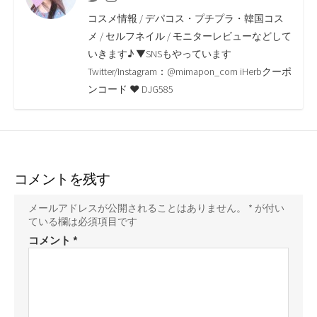
o
e
i
a
コスメ情報 / デパコス・プチプラ・韓国コス
o
r
n
メ / セルフネイル / モニターレビューなどして
いきます♪ ▼SNSもやっています
k
k
Twitter/Instagram：@mimapon_com iHerbクーポ
ンコード ♥ DJG585
コメントを残す
メールアドレスが公開されることはありません。
*
が付い
ている欄は必須項目です
コメント
*