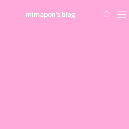
コ
ン
mimapon's blog
検
メ
テ
索
ニ
ン
切
ュ
ツ
り
ー
替
へ
え
ス
キ
ッ
プ