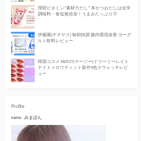
理研ビタミン“素材力だし” 本かつおだしは化学
調味料・食塩無添加！うまみたっぷり♡
伊藤園(チチヤス) 毎朝快調 腸内環境改善 ヨーグ
ルト飲料レビュー
韓国コスメ MERZY(マージー)ドリーミーレイト
ナイトメロウティント新作9色スウォッチレビ
ュー
Profile
name : みまぽん