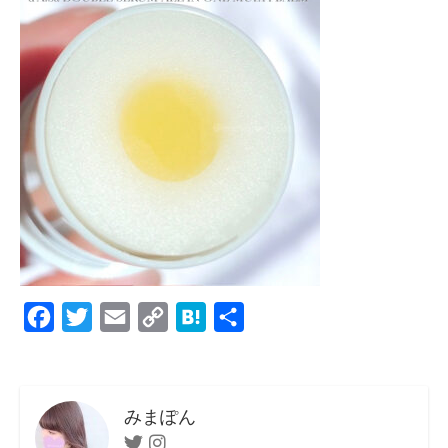
F
T
E
C
H
共
a
w
m
o
a
有
c
i
a
p
t
e
t
i
y
e
みまぽん
b
t
l
L
n
Twitter
Instagram