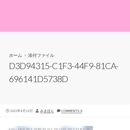
ホーム
> 添付ファイル
D3D94315-C1F3-44F9-81CA-
696141D5738D
公
投
2022年4月13日
みまぽん
COMMENTS: 0
開
稿
日
者