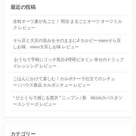
最近の投稿
全粒オーツ麦が丸ごと！ 明治 まるごとオーツ オーツミル
ク レビュー
そら豆と大豆の旨みをそのままに♪ カルビー miinoそら豆
しお味、miino大豆しお味 レビュー
おうちで手軽にリッチ気分♪理研ビタミン 幸せのトリュフ
ドレッシング レビュー
ごはんにかけて楽しむ！カルボナーラ仕立てのシチュ
ー / ハウス食品 カルボシチュー レビュー
“ ひとくちで感じる贅沢 ” ニップン / 新 REGALOパスタソ
ースシリーズ レビュー
カテゴリー