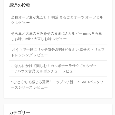
最近の投稿
全粒オーツ麦が丸ごと！ 明治 まるごとオーツ オーツミル
ク レビュー
そら豆と大豆の旨みをそのままに♪ カルビー miinoそら豆
しお味、miino大豆しお味 レビュー
おうちで手軽にリッチ気分♪理研ビタミン 幸せのトリュフ
ドレッシング レビュー
ごはんにかけて楽しむ！カルボナーラ仕立てのシチュ
ー / ハウス食品 カルボシチュー レビュー
“ ひとくちで感じる贅沢 ” ニップン / 新 REGALOパスタソ
ースシリーズ レビュー
カテゴリー