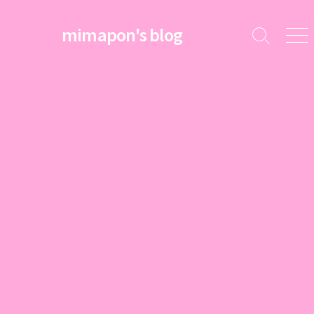
コ
ン
mimapon's blog
検
メ
テ
索
ニ
ン
切
ュ
ツ
り
ー
替
へ
え
ス
キ
ッ
プ