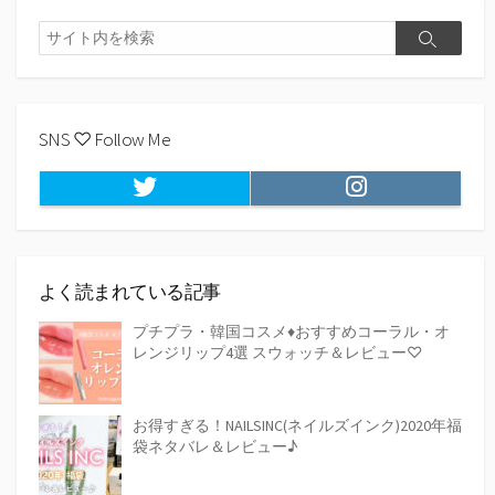
o
e
i
a
検
o
r
n
検
索
k
k
索
SNS ♡ Follow Me
Twitter
Instagram
よく読まれている記事
プチプラ・韓国コスメ♦おすすめコーラル・オ
レンジリップ4選 スウォッチ＆レビュー♡
お得すぎる！NAILSINC(ネイルズインク)2020年福
袋ネタバレ＆レビュー♪