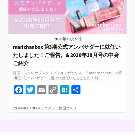
k
k
2020年10月5日
marichanbox 第3期公式アンバサダーに就任い
たしました！ご報告。& 2020年10月号の中身
ご紹介
韓国コスメのサブスクリプションボックス、「marichanbox」の第
3期公式アンバサダーに選ばれ就任いたしました！ 韓...
F
T
E
C
H
共
a
w
m
o
a
有
c
i
a
p
t
カ
MARICHANBOX
/
コスメ
/
韓国コスメ
テ
e
t
i
y
e
ゴ
リ
b
t
l
L
n
ー