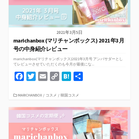
2021年3月5日
marichanbox (マリチャンボックス) 2021年3月
号の中身紹介レビュー
marichanbox(マリチャンボックス)2021年3月号 アンバサダーとし
てレビューさせていただくのも今月が最後にな...
F
T
E
C
H
共
a
w
m
o
a
有
c
i
a
p
t
カ
MARICHANBOX
/
コスメ
/
韓国コスメ
テ
e
t
i
y
e
ゴ
リ
b
t
l
L
n
ー
o
e
i
a
o
r
n