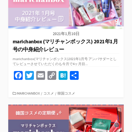
k
k
2021年1月10日
marichanbox (マリチャンボックス) 2021年1月
号の中身紹介レビュー
marichanbox(マリチャンボックス)2021年1月号 アンバサダーとし
てレビューさせていただくのも今月で4ヶ月目...
F
T
E
C
H
共
a
w
m
o
a
有
c
i
a
p
t
カ
MARICHANBOX
/
コスメ
/
韓国コスメ
テ
e
t
i
y
e
ゴ
リ
b
t
l
L
n
ー
o
e
i
a
o
r
n