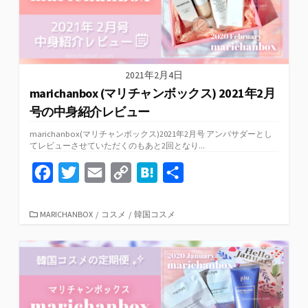
k
k
2021年2月4日
marichanbox (マリチャンボックス) 2021年2月
号の中身紹介レビュー
marichanbox(マリチャンボックス)2021年2月号 アンバサダーとし
てレビューさせていただくのもあと2回となり...
F
T
E
C
H
共
a
w
m
o
a
有
c
i
a
p
t
カ
MARICHANBOX
/
コスメ
/
韓国コスメ
テ
e
t
i
y
e
ゴ
リ
b
t
l
L
n
ー
o
e
i
a
o
r
n