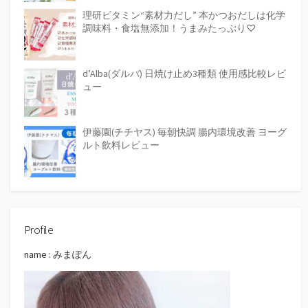
理研ビタミン“素材力だし” 本かつおだしは化学
調味料・食塩無添加！うまみたっぷり♡
d’Alba(ダルバ) 日焼け止め3種類 使用感比較レビ
ュー
伊藤園(チチヤス) 毎朝快調 腸内環境改善 ヨーグ
ルト飲料レビュー
Profile
name : みまぽん