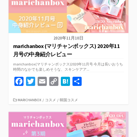
k
k
2020年11月10日
marichanbox (マリチャンボックス) 2020年11
月号の中身紹介レビュー
marichanbox(マリチャンボックス)2020年11月号 今月は長いおうち
時間のなかでも楽しめそうな、スキンケアア...
F
T
E
C
H
共
a
w
m
o
a
有
c
i
a
p
t
カ
MARICHANBOX
/
コスメ
/
韓国コスメ
テ
e
t
i
y
e
ゴ
リ
b
t
l
L
n
ー
o
e
i
a
o
r
n