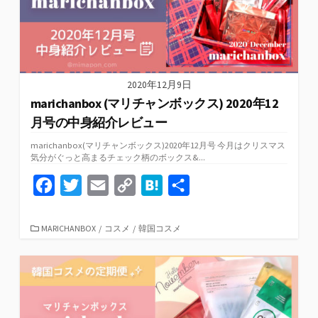
k
k
2020年12月9日
marichanbox (マリチャンボックス) 2020年12
月号の中身紹介レビュー
marichanbox(マリチャンボックス)2020年12月号 今月はクリスマス
気分がぐっと高まるチェック柄のボックス&...
F
T
E
C
H
共
a
w
m
o
a
有
c
i
a
p
t
カ
MARICHANBOX
/
コスメ
/
韓国コスメ
テ
e
t
i
y
e
ゴ
リ
b
t
l
L
n
ー
o
e
i
a
o
r
n