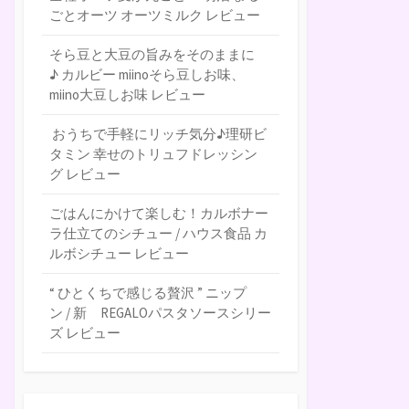
ごとオーツ オーツミルク レビュー
そら豆と大豆の旨みをそのままに
♪ カルビー miinoそら豆しお味、
miino大豆しお味 レビュー
おうちで手軽にリッチ気分♪理研ビ
タミン 幸せのトリュフドレッシン
グ レビュー
ごはんにかけて楽しむ！カルボナー
ラ仕立てのシチュー / ハウス食品 カ
ルボシチュー レビュー
“ ひとくちで感じる贅沢 ” ニップ
ン / 新 REGALOパスタソースシリー
ズ レビュー