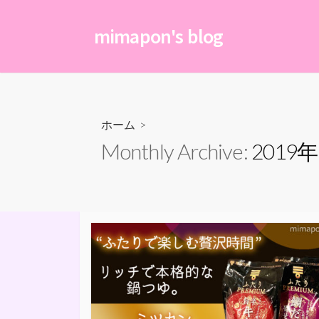
コ
ン
mimapon's blog
テ
ン
ツ
へ
ス
ホーム
>
キ
Monthly Archive:
2019
ッ
プ