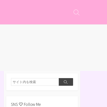
検
索
切
り
替
え
検
検
索
索
SNS ♡ Follow Me