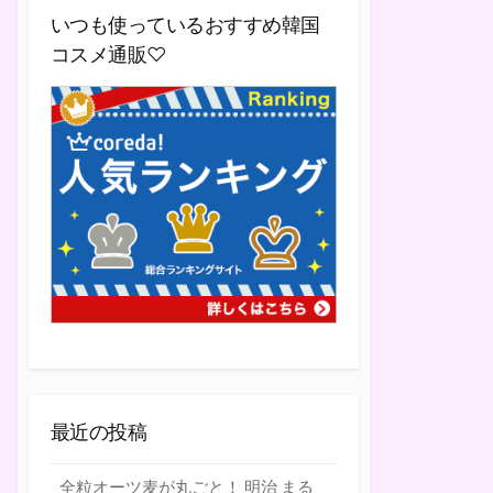
いつも使っているおすすめ韓国
コスメ通販♡
最近の投稿
全粒オーツ麦が丸ごと！ 明治 まる