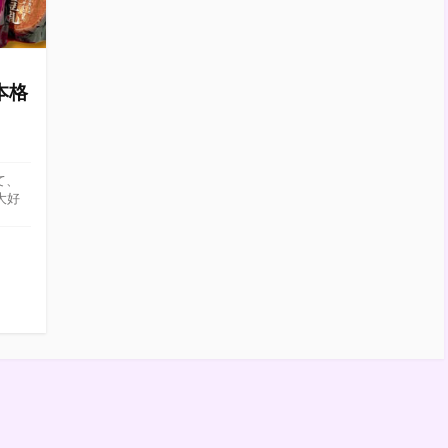
本格
て、
大好