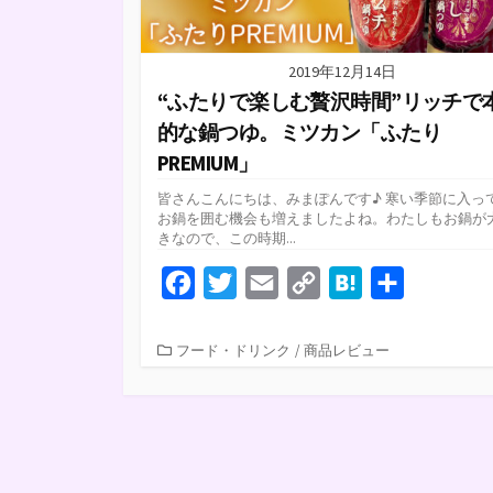
2019年12月14日
“ふたりで楽しむ贅沢時間”リッチで
的な鍋つゆ。ミツカン「ふたり
PREMIUM」
皆さんこんにちは、みまぽんです♪ 寒い季節に入っ
お鍋を囲む機会も増えましたよね。わたしもお鍋が
きなので、この時期...
F
T
E
C
H
共
a
w
m
o
a
有
c
i
a
p
t
カ
フード・ドリンク
/
商品レビュー
テ
e
t
i
y
e
ゴ
b
t
l
L
n
リ
ー
o
e
i
a
o
r
n