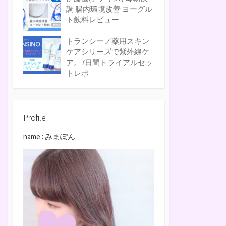
調 腸内環境改善 ヨーグル
ト飲料レビュー
トランシーノ薬用スキン
ケアシリーズで紫外線ケ
ア。7日間トライアルセッ
トレポ
Profile
name : みまぽん