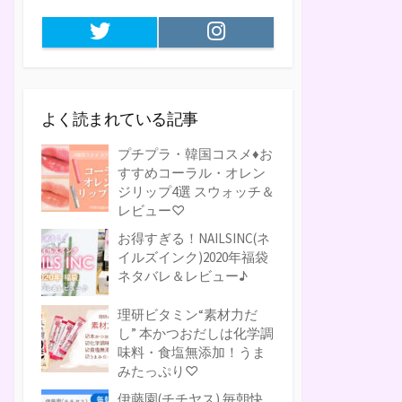
Twitter
Instagram
よく読まれている記事
プチプラ・韓国コスメ♦お
すすめコーラル・オレン
ジリップ4選 スウォッチ＆
レビュー♡
お得すぎる！NAILSINC(ネ
イルズインク)2020年福袋
ネタバレ＆レビュー♪
理研ビタミン“素材力だ
し” 本かつおだしは化学調
味料・食塩無添加！うま
みたっぷり♡
伊藤園(チチヤス) 毎朝快