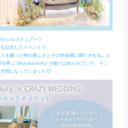
発売のジルスチュアート
売を記念したイベントで、
レスを纏った時の美しさとその幸福感に満たされる〟と
 “Blue Butterfly” が散りばめられていて、そこ
な空間になっていました♡