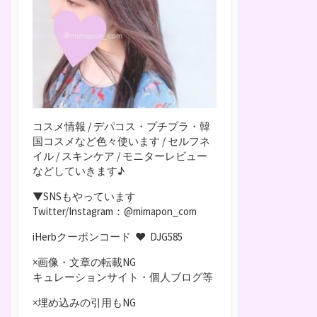
コスメ情報 / デパコス・プチプラ・韓
国コスメなど色々使います / セルフネ
イル / スキンケア / モニターレビュー
などしていきます♪
▼SNSもやっています
Twitter/Instagram：@mimapon_com
iHerbクーポンコード ♥
DJG585
×画像・文章の転載NG
キュレーションサイト・個人ブログ等
×埋め込みの引用もNG