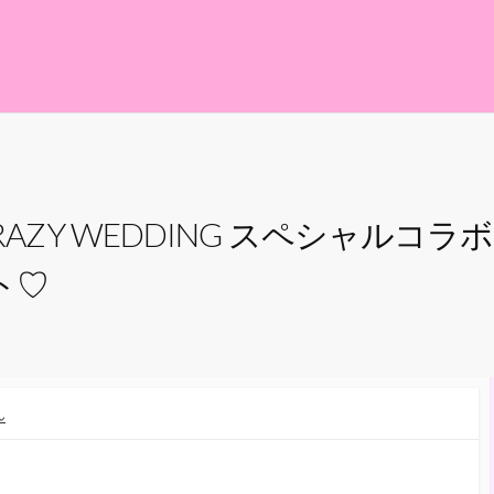
ty × CRAZY WEDDING スペシャル
ート♡
ん