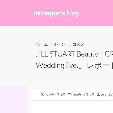
コ
ン
mimapon's blog
テ
ン
ツ
へ
ス
ホーム
>
イベント
/
コスメ
キ
JILL STUART Beau
ッ
プ
Wedding Eve.」 レポ
公
最
投
2019年4月26日
2020年11月10日
みまぽ
開
終
稿
日
更
者
新