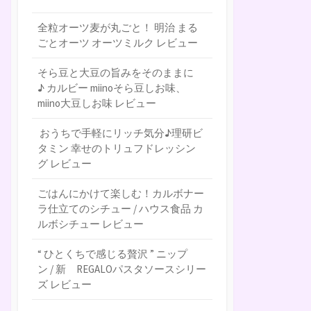
全粒オーツ麦が丸ごと！ 明治 まる
ごとオーツ オーツミルク レビュー
そら豆と大豆の旨みをそのままに
♪ カルビー miinoそら豆しお味、
miino大豆しお味 レビュー
おうちで手軽にリッチ気分♪理研ビ
タミン 幸せのトリュフドレッシン
グ レビュー
ごはんにかけて楽しむ！カルボナー
ラ仕立てのシチュー / ハウス食品 カ
ルボシチュー レビュー
“ ひとくちで感じる贅沢 ” ニップ
ン / 新 REGALOパスタソースシリー
ズ レビュー