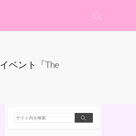
検
索
切
り
替
え
コラボイベント「The
検
検
索
索