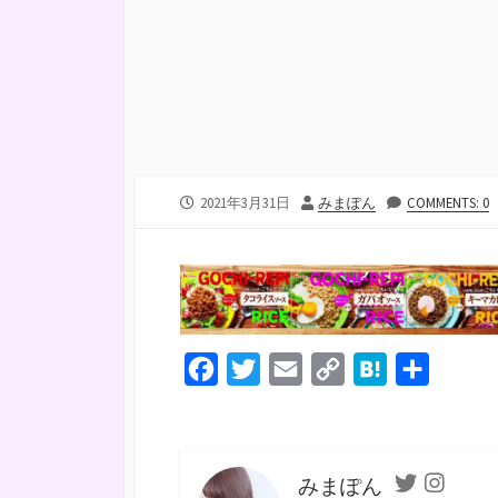
公
投
2021年3月31日
みまぽん
COMMENTS: 0
開
稿
日
者
F
T
E
C
H
共
a
w
m
o
a
有
c
i
a
p
t
e
t
i
y
e
みまぽん
Twitter
Instagra