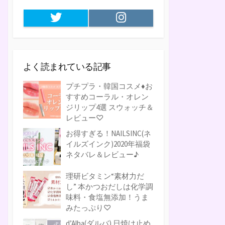
Twitter
Instagram
よく読まれている記事
プチプラ・韓国コスメ♦お
すすめコーラル・オレン
ジリップ4選 スウォッチ＆
レビュー♡
お得すぎる！NAILSINC(ネ
イルズインク)2020年福袋
ネタバレ＆レビュー♪
理研ビタミン“素材力だ
し” 本かつおだしは化学調
味料・食塩無添加！うま
みたっぷり♡
d’Alba(ダルバ) 日焼け止め