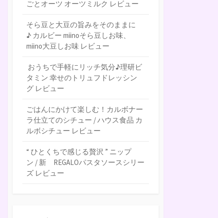
ごとオーツ オーツミルク レビュー
そら豆と大豆の旨みをそのままに
♪ カルビー miinoそら豆しお味、
miino大豆しお味 レビュー
おうちで手軽にリッチ気分♪理研ビ
タミン 幸せのトリュフドレッシン
グ レビュー
ごはんにかけて楽しむ！カルボナー
ラ仕立てのシチュー / ハウス食品 カ
ルボシチュー レビュー
“ ひとくちで感じる贅沢 ” ニップ
ン / 新 REGALOパスタソースシリー
ズ レビュー