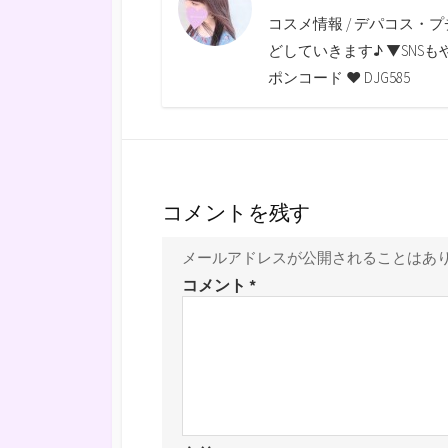
b
t
l
L
n
コスメ情報 / デパコス・プ
o
e
i
a
どしていきます♪ ▼SNSもやっていま
o
r
n
ポンコード ♥ DJG585
k
k
コメントを残す
メールアドレスが公開されることはあ
コメント
*