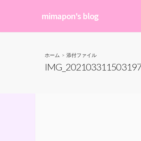
コ
ン
mimapon's blog
テ
ン
ツ
へ
ス
ホーム
> 添付ファイル
キ
IMG_202103311503197
ッ
プ