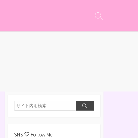
検
索
切
り
替
え
検
検
索
索
SNS ♡ Follow Me