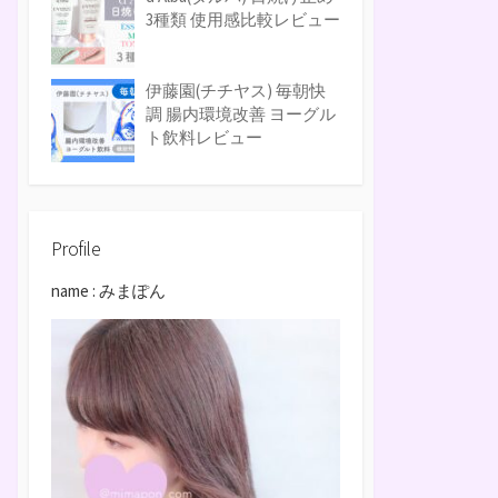
3種類 使用感比較レビュー
伊藤園(チチヤス) 毎朝快
調 腸内環境改善 ヨーグル
ト飲料レビュー
Profile
name : みまぽん