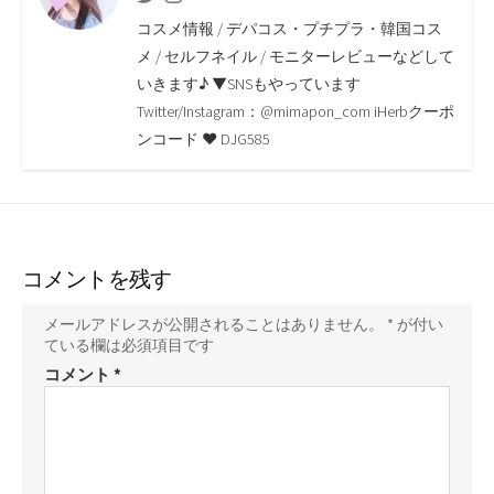
o
e
i
a
コスメ情報 / デパコス・プチプラ・韓国コス
o
r
n
メ / セルフネイル / モニターレビューなどして
いきます♪ ▼SNSもやっています
k
k
Twitter/Instagram：@mimapon_com iHerbクーポ
ンコード ♥ DJG585
コメントを残す
メールアドレスが公開されることはありません。
*
が付い
ている欄は必須項目です
コメント
*