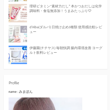
理研ビタミン“素材力だし” 本かつおだしは化学
調味料・食塩無添加！うまみたっぷり♡
d’Alba(ダルバ) 日焼け止め3種類 使用感比較レビ
ュー
伊藤園(チチヤス) 毎朝快調 腸内環境改善 ヨーグ
ルト飲料レビュー
Profile
name : みまぽん