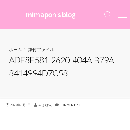
コ
ン
mimapon's blog
検
メ
テ
索
ニ
ン
切
ュ
ツ
り
ー
替
へ
え
ス
ホーム
> 添付ファイル
キ
ADE8E581-2620-404A-B79A-
ッ
プ
8414994D7C58
公
投
2022年5月3日
みまぽん
COMMENTS: 0
開
稿
日
者