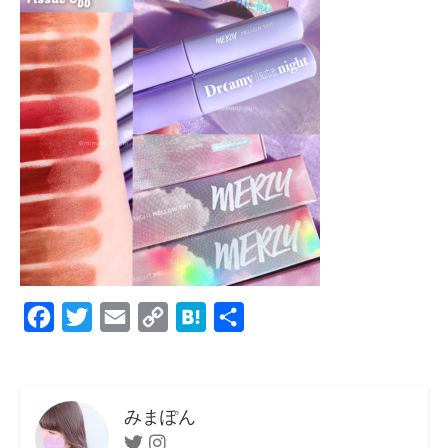
F
T
E
C
H
共
a
w
m
o
a
有
c
i
a
p
t
e
t
i
y
e
みまぽん
b
t
l
L
n
Twitter
Instagram