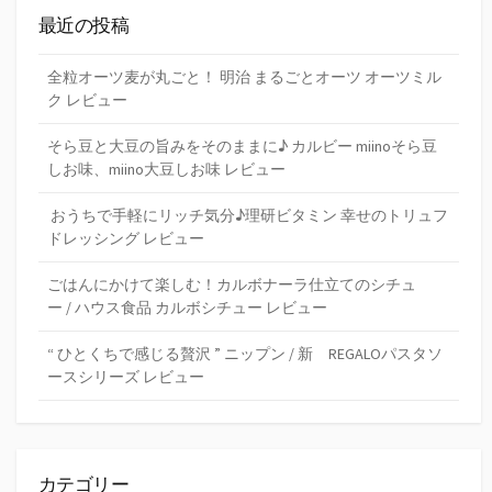
最近の投稿
全粒オーツ麦が丸ごと！ 明治 まるごとオーツ オーツミル
ク レビュー
そら豆と大豆の旨みをそのままに♪ カルビー miinoそら豆
しお味、miino大豆しお味 レビュー
おうちで手軽にリッチ気分♪理研ビタミン 幸せのトリュフ
ドレッシング レビュー
ごはんにかけて楽しむ！カルボナーラ仕立てのシチュ
ー / ハウス食品 カルボシチュー レビュー
“ ひとくちで感じる贅沢 ” ニップン / 新 REGALOパスタソ
ースシリーズ レビュー
カテゴリー