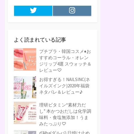
Twitter
Instagram
よく読まれている記事
プチプラ・韓国コスメ♦お
すすめコーラル・オレン
ジリップ4選 スウォッチ＆
レビュー♡
お得すぎる！NAILSINC(ネ
イルズインク)2020年福袋
ネタバレ＆レビュー♪
理研ビタミン“素材力だ
し” 本かつおだしは化学調
味料・食塩無添加！うま
みたっぷり♡
d’Alba(ダルバ) 日焼け止め