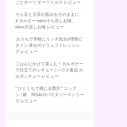
ごとオーツ オーツミルク レビュー
そら豆と大豆の旨みをそのままに
♪ カルビー miinoそら豆しお味、
miino大豆しお味 レビュー
おうちで手軽にリッチ気分♪理研ビ
タミン 幸せのトリュフドレッシン
グ レビュー
ごはんにかけて楽しむ！カルボナー
ラ仕立てのシチュー / ハウス食品 カ
ルボシチュー レビュー
“ ひとくちで感じる贅沢 ” ニップ
ン / 新 REGALOパスタソースシリー
ズ レビュー