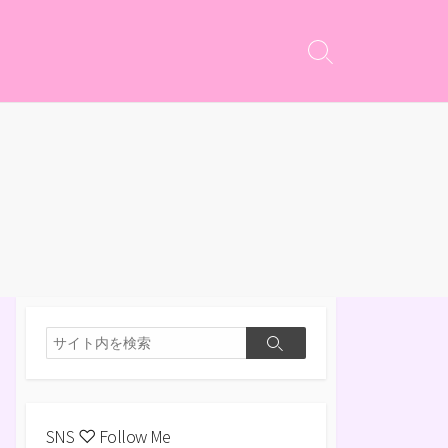
検
索
切
り
替
え
検
検
索
索
SNS ♡ Follow Me