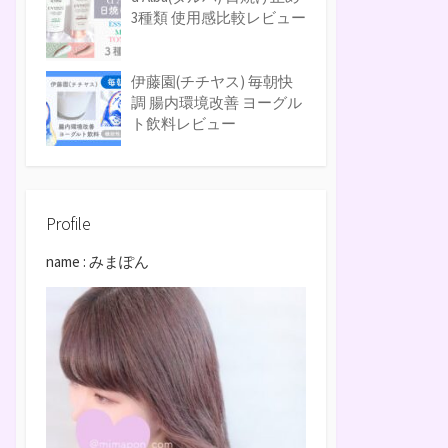
3種類 使用感比較レビュー
伊藤園(チチヤス) 毎朝快
調 腸内環境改善 ヨーグル
ト飲料レビュー
Profile
name : みまぽん