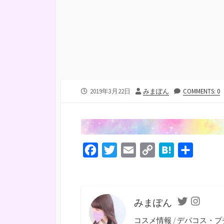
公
投
2019年3月22日
みまぽん
COMMENTS: 0
開
稿
日
者
F
T
E
C
H
共
a
w
m
o
a
有
c
i
a
p
t
e
t
i
y
e
みまぽん
Twitter
Instagra
b
t
l
L
n
コスメ情報 / デパコス・プ