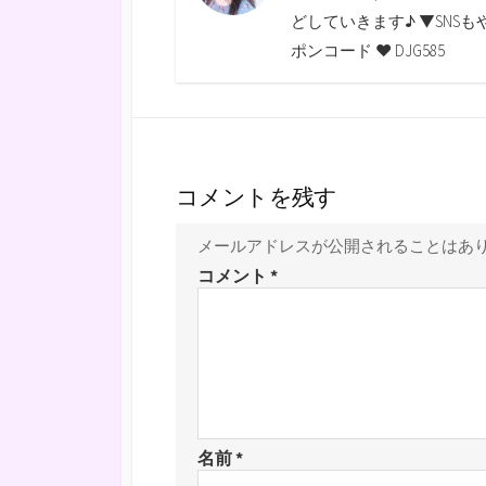
o
e
i
a
どしていきます♪ ▼SNSもやっていま
o
r
n
ポンコード ♥ DJG585
k
k
コメントを残す
メールアドレスが公開されることはあ
コメント
*
名前
*