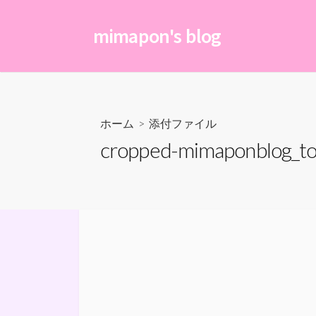
コ
ン
mimapon's blog
テ
ン
ツ
へ
ス
ホーム
> 添付ファイル
キ
cropped-mimaponblog_to
ッ
プ