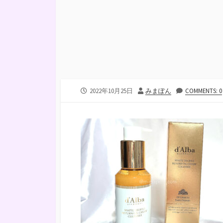
公
投
2022年10月25日
みまぽん
COMMENTS: 0
開
稿
日
者