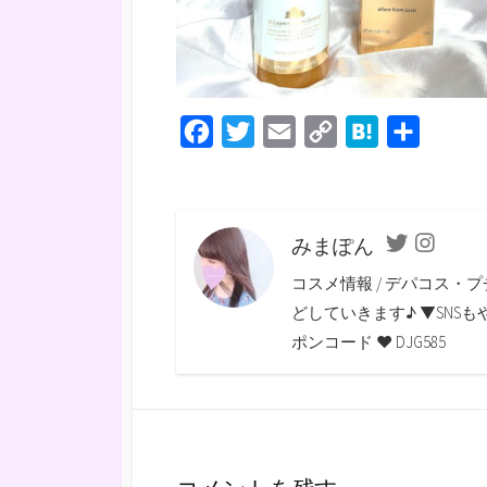
F
T
E
C
H
共
a
w
m
o
a
有
c
i
a
p
t
e
t
i
y
e
みまぽん
Twitter
Instagra
b
t
l
L
n
コスメ情報 / デパコス・プ
o
e
i
a
どしていきます♪ ▼SNSもやっていま
o
r
n
ポンコード ♥ DJG585
k
k