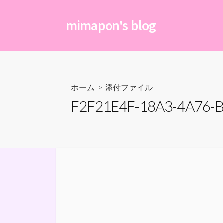
コ
ン
mimapon's blog
テ
ン
ツ
へ
ス
ホーム
> 添付ファイル
キ
F2F21E4F-18A3-4A76-
ッ
プ