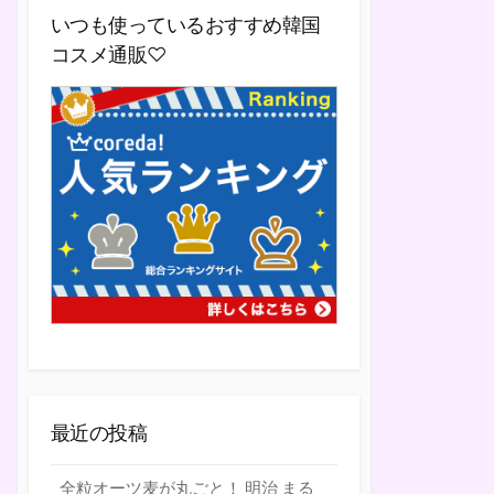
いつも使っているおすすめ韓国
コスメ通販♡
最近の投稿
全粒オーツ麦が丸ごと！ 明治 まる