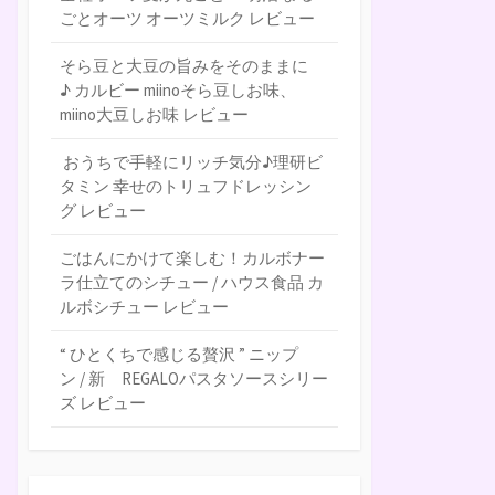
ごとオーツ オーツミルク レビュー
そら豆と大豆の旨みをそのままに
♪ カルビー miinoそら豆しお味、
miino大豆しお味 レビュー
おうちで手軽にリッチ気分♪理研ビ
タミン 幸せのトリュフドレッシン
グ レビュー
ごはんにかけて楽しむ！カルボナー
ラ仕立てのシチュー / ハウス食品 カ
ルボシチュー レビュー
“ ひとくちで感じる贅沢 ” ニップ
ン / 新 REGALOパスタソースシリー
ズ レビュー