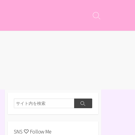
検
索
切
り
替
え
検
検
索
索
SNS ♡ Follow Me