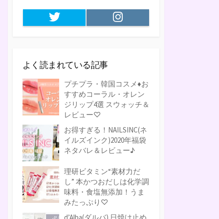
Twitter
Instagram
よく読まれている記事
プチプラ・韓国コスメ♦お
すすめコーラル・オレン
ジリップ4選 スウォッチ＆
レビュー♡
お得すぎる！NAILSINC(ネ
イルズインク)2020年福袋
ネタバレ＆レビュー♪
理研ビタミン“素材力だ
し” 本かつおだしは化学調
味料・食塩無添加！うま
みたっぷり♡
d’Alba(ダルバ) 日焼け止め