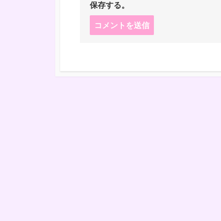
保存する。
コ
メ
ン
ト
す
る