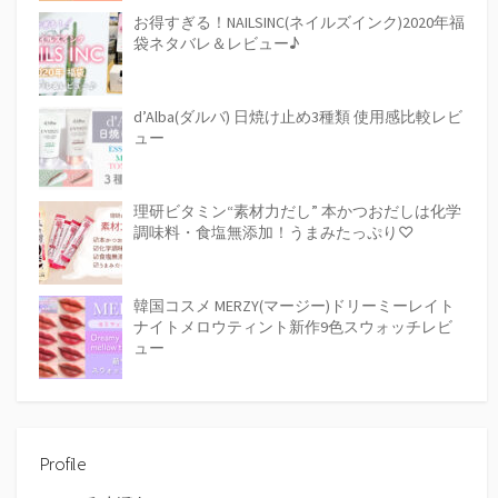
お得すぎる！NAILSINC(ネイルズインク)2020年福
袋ネタバレ＆レビュー♪
d’Alba(ダルバ) 日焼け止め3種類 使用感比較レビ
ュー
理研ビタミン“素材力だし” 本かつおだしは化学
調味料・食塩無添加！うまみたっぷり♡
韓国コスメ MERZY(マージー)ドリーミーレイト
ナイトメロウティント新作9色スウォッチレビ
ュー
Profile