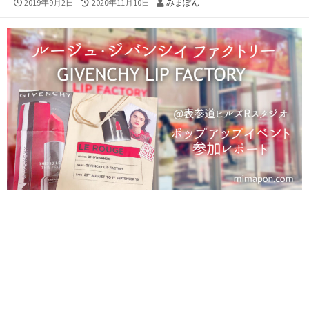
公
最
投
2019年9月2日
2020年11月10日
みまぽん
開
終
稿
日
更
者
新
日