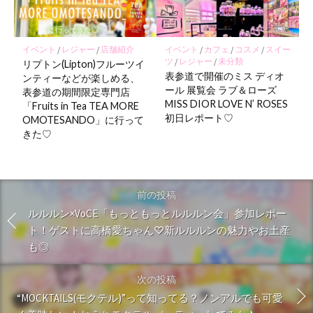
イベント
/
レジャー
/
店舗紹介
イベント
/
カフェ
/
コスメ
/
スイー
ツ
/
レジャー
/
未分類
リプトン(Lipton)フルーツイ
表参道で開催のミス ディオ
ンティーなどが楽しめる、
ール 展覧会 ラブ＆ローズ
表参道の期間限定専門店
MISS DIOR LOVE N’ ROSES
「Fruits in Tea TEA MORE
初日レポート♡
OMOTESANDO」に行って
きた♡
前の投稿
ルルルン×VoCE「もっともっとルルルン会」参加レポー
ト！ゲストに高橋愛ちゃん♡新ルルルンの魅力やお土産
も◎
次の投稿
“MOCKTAILS(モクテル)”って知ってる？ノンアルでも可愛