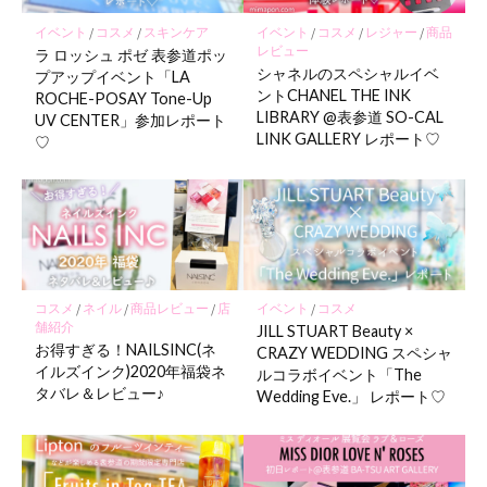
イベント
/
コスメ
/
スキンケア
イベント
/
コスメ
/
レジャー
/
商品
レビュー
ラ ロッシュ ポゼ 表参道ポッ
シャネルのスペシャルイベ
プアップイベント「LA
ントCHANEL THE INK
ROCHE-POSAY Tone-Up
LIBRARY @表参道 SO-CAL
UV CENTER」参加レポート
LINK GALLERY レポート♡
♡
コスメ
/
ネイル
/
商品レビュー
/
店
イベント
/
コスメ
舗紹介
JILL STUART Beauty ×
お得すぎる！NAILSINC(ネ
CRAZY WEDDING スペシャ
イルズインク)2020年福袋ネ
ルコラボイベント「The
タバレ＆レビュー♪
Wedding Eve.」 レポート♡