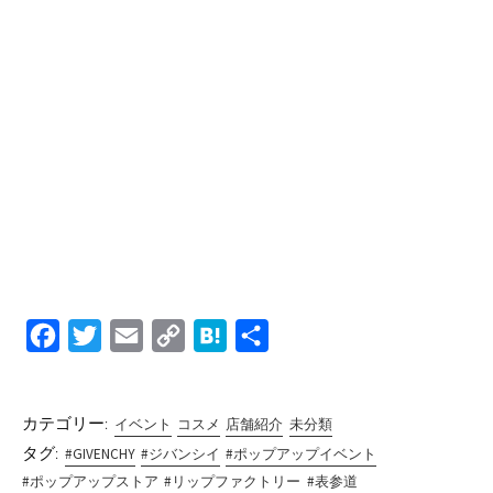
F
T
E
C
H
共
a
w
m
o
a
有
c
i
a
p
t
カテゴリー:
イベント
コスメ
店舗紹介
未分類
e
t
i
y
e
タグ:
#GIVENCHY
#ジバンシイ
#ポップアップイベント
b
t
l
L
n
#ポップアップストア
#リップファクトリー
#表参道