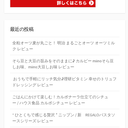
最近の投稿
全粒オーツ麦が丸ごと！ 明治 まるごとオーツ オーツミル
ク レビュー
そら豆と大豆の旨みをそのままに♪ カルビー miinoそら豆
しお味、miino大豆しお味 レビュー
おうちで手軽にリッチ気分♪理研ビタミン 幸せのトリュフ
ドレッシング レビュー
ごはんにかけて楽しむ！カルボナーラ仕立てのシチュ
ー / ハウス食品 カルボシチュー レビュー
“ ひとくちで感じる贅沢 ” ニップン / 新 REGALOパスタソ
ースシリーズ レビュー