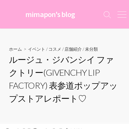
コ
ン
mimapon's blog
検
メ
テ
索
ニ
ン
切
ュ
ツ
り
ー
替
へ
え
ス
ホーム
>
イベント
/
コスメ
/
店舗紹介
/
未分類
キ
ルージュ・ジバンシイ ファ
ッ
プ
クトリー(GIVENCHY LIP
FACTORY) 表参道ポップアッ
プストアレポート♡