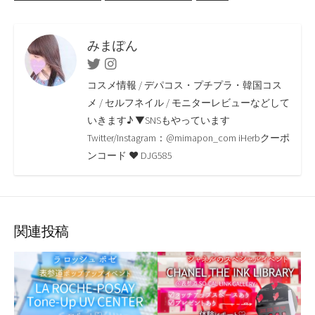
o
e
i
a
o
r
n
みまぽん
k
k
Twitter
Instagram
コスメ情報 / デパコス・プチプラ・韓国コス
メ / セルフネイル / モニターレビューなどして
いきます♪ ▼SNSもやっています
Twitter/Instagram：@mimapon_com iHerbクーポ
ンコード ♥ DJG585
関連投稿