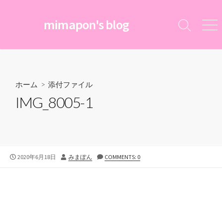
コ
ン
mimapon's blog
検
メ
テ
索
ニ
ン
切
ュ
ツ
り
ー
替
へ
え
ス
ホーム
> 添付ファイル
キ
IMG_8005-1
ッ
プ
公
投
2020年6月18日
みまぽん
COMMENTS: 0
開
稿
日
者