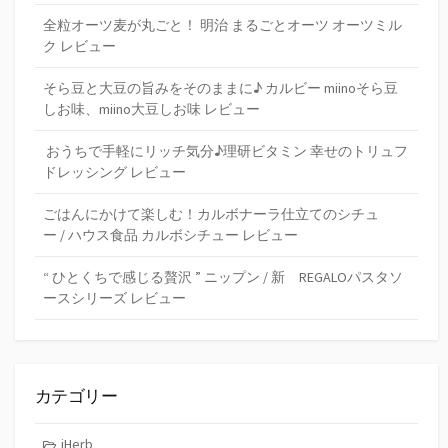
全粒オーツ麦が丸ごと！ 明治 まるごとオーツ オーツミル
ク レビュー
そら豆と大豆の旨みをそのままに♪ カルビー miinoそら豆
しお味、miino大豆しお味 レビュー
おうちで手軽にリッチ気分♪理研ビタミン 幸せのトリュフ
ドレッシング レビュー
ごはんにかけて楽しむ！カルボナーラ仕立てのシチュ
ー / ハウス食品 カルボシチュー レビュー
“ ひとくちで感じる贅沢 ” ニップン / 新 REGALOパスタソ
ースシリーズ レビュー
カテゴリー
iHerb