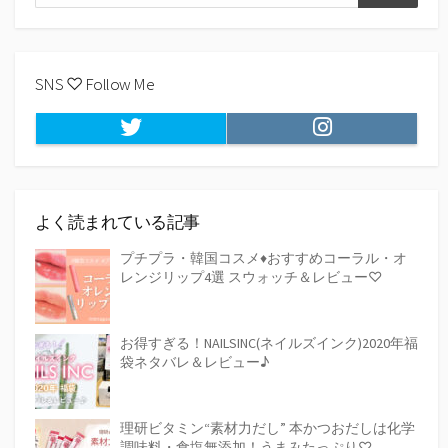
検
索
索
SNS ♡ Follow Me
Twitter
Instagram
よく読まれている記事
プチプラ・韓国コスメ♦おすすめコーラル・オ
レンジリップ4選 スウォッチ＆レビュー♡
お得すぎる！NAILSINC(ネイルズインク)2020年福
袋ネタバレ＆レビュー♪
理研ビタミン“素材力だし” 本かつおだしは化学
調味料・食塩無添加！うまみたっぷり♡