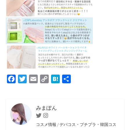
F
T
E
C
H
共
a
w
m
o
a
有
c
i
a
p
t
e
t
i
y
e
みまぽん
b
t
l
L
n
Twitter
Instagram
o
e
i
a
コスメ情報 / デパコス・プチプラ・韓国コス