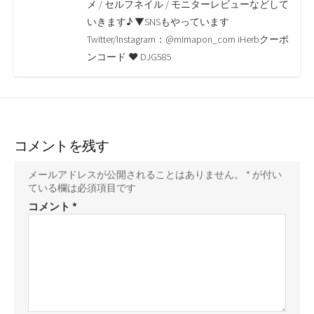
o
r
n
メ / セルフネイル / モニターレビューなどして
いきます♪ ▼SNSもやっています
k
k
Twitter/Instagram：@mimapon_com iHerbクーポ
ンコード ♥ DJG585
コメントを残す
メールアドレスが公開されることはありません。
*
が付い
ている欄は必須項目です
コメント
*