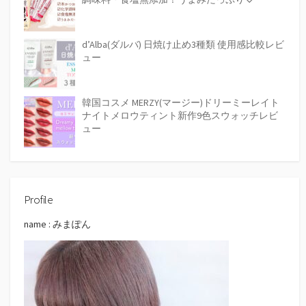
d’Alba(ダルバ) 日焼け止め3種類 使用感比較レビ
ュー
韓国コスメ MERZY(マージー)ドリーミーレイト
ナイトメロウティント新作9色スウォッチレビ
ュー
Profile
name : みまぽん