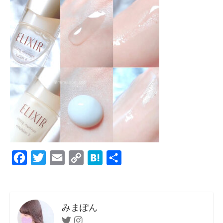
F
T
E
C
H
共
a
w
m
o
a
有
c
i
a
p
t
e
t
i
y
e
みまぽん
b
t
l
L
n
Twitter
Instagram