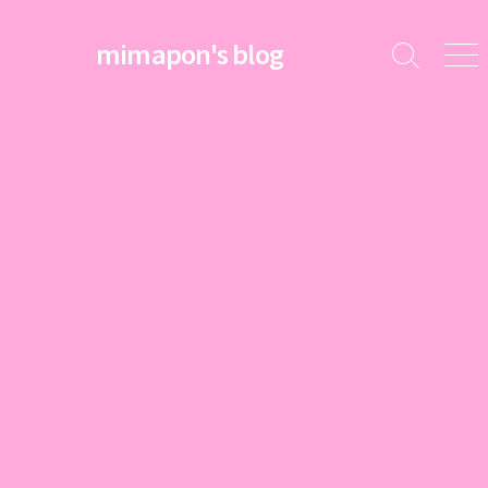
コ
ン
mimapon's blog
検
メ
テ
索
ニ
ン
切
ュ
ツ
り
ー
替
へ
え
ス
キ
ッ
プ