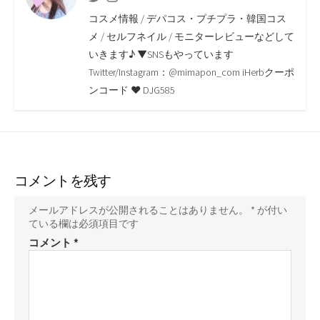
o
e
i
a
コスメ情報 / デパコス・プチプラ・韓国コス
o
r
n
メ / セルフネイル / モニターレビューなどして
いきます♪ ▼SNSもやっています
k
k
Twitter/Instagram：@mimapon_com iHerbクーポ
ンコード ♥ DJG585
コメントを残す
メールアドレスが公開されることはありません。
*
が付い
ている欄は必須項目です
コメント
*