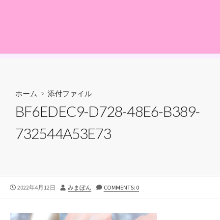
ホーム
> 添付ファイル
BF6EDEC9-D728-48E6-B389-
732544A53E73
公
投
2022年4月12日
みまぽん
COMMENTS: 0
開
稿
日
者