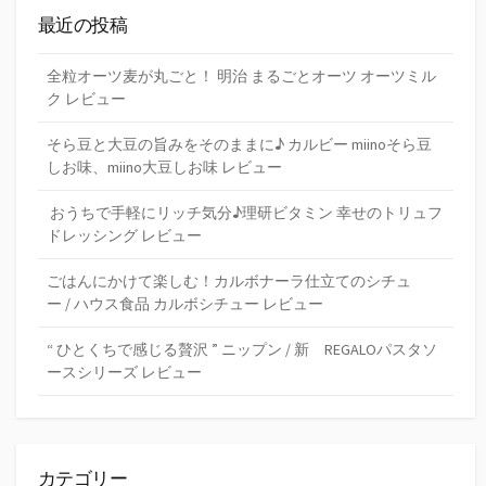
最近の投稿
全粒オーツ麦が丸ごと！ 明治 まるごとオーツ オーツミル
ク レビュー
そら豆と大豆の旨みをそのままに♪ カルビー miinoそら豆
しお味、miino大豆しお味 レビュー
おうちで手軽にリッチ気分♪理研ビタミン 幸せのトリュフ
ドレッシング レビュー
ごはんにかけて楽しむ！カルボナーラ仕立てのシチュ
ー / ハウス食品 カルボシチュー レビュー
“ ひとくちで感じる贅沢 ” ニップン / 新 REGALOパスタソ
ースシリーズ レビュー
カテゴリー