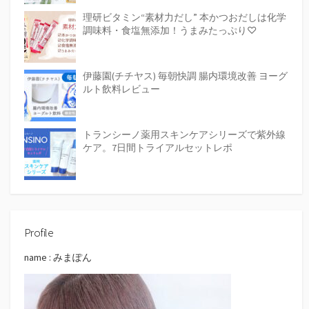
理研ビタミン“素材力だし” 本かつおだしは化学
調味料・食塩無添加！うまみたっぷり♡
伊藤園(チチヤス) 毎朝快調 腸内環境改善 ヨーグ
ルト飲料レビュー
トランシーノ薬用スキンケアシリーズで紫外線
ケア。7日間トライアルセットレポ
Profile
name : みまぽん