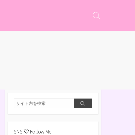
検
索
切
り
替
え
検
検
索
索
SNS ♡ Follow Me