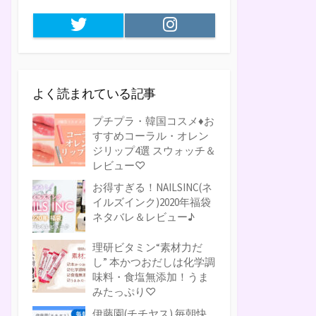
Twitter
Instagram
よく読まれている記事
プチプラ・韓国コスメ♦お
すすめコーラル・オレン
ジリップ4選 スウォッチ＆
レビュー♡
お得すぎる！NAILSINC(ネ
イルズインク)2020年福袋
ネタバレ＆レビュー♪
理研ビタミン“素材力だ
し” 本かつおだしは化学調
味料・食塩無添加！うま
みたっぷり♡
伊藤園(チチヤス) 毎朝快