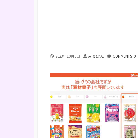
公
投
2023年10月9日
みまぽん
COMMENTS: 0
開
稿
日
者