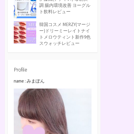
調 腸内環境改善 ヨーグル
ト飲料レビュー
韓国コスメ MERZY(マージ
ー)ドリーミーレイトナイ
トメロウティント新作9色
スウォッチレビュー
Profile
name : みまぽん