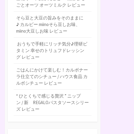
ごとオーツ オーツミルク レビュー
そら豆と大豆の旨みをそのままに
♪ カルビー miinoそら豆しお味、
miino大豆しお味 レビュー
おうちで手軽にリッチ気分♪理研ビ
タミン 幸せのトリュフドレッシン
グ レビュー
ごはんにかけて楽しむ！カルボナー
ラ仕立てのシチュー / ハウス食品 カ
ルボシチュー レビュー
“ ひとくちで感じる贅沢 ” ニップ
ン / 新 REGALOパスタソースシリー
ズ レビュー