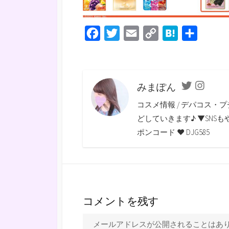
F
T
E
C
H
共
a
w
m
o
a
有
c
i
a
p
t
e
t
i
y
e
みまぽん
Twitter
Instagra
b
t
l
L
n
コスメ情報 / デパコス・プ
o
e
i
a
どしていきます♪ ▼SNSもやっていま
o
r
n
ポンコード ♥ DJG585
k
k
コメントを残す
メールアドレスが公開されることはあ