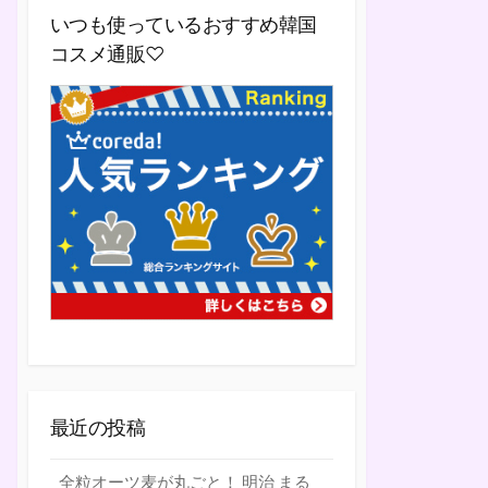
いつも使っているおすすめ韓国
コスメ通販♡
最近の投稿
全粒オーツ麦が丸ごと！ 明治 まる