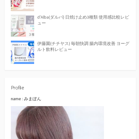
d’Alba(ダルバ) 日焼け止め3種類 使用感比較レビ
ュー
伊藤園(チチヤス) 毎朝快調 腸内環境改善 ヨーグ
ルト飲料レビュー
Profile
name : みまぽん