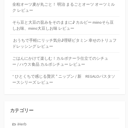
全粒オーツ麦が丸ごと！ 明治 まるごとオーツ オーツミル
ク レビュー
そら豆と大豆の旨みをそのままに♪ カルビー miinoそら豆
しお味、miino大豆しお味 レビュー
おうちで手軽にリッチ気分♪理研ビタミン 幸せのトリュフ
ドレッシング レビュー
ごはんにかけて楽しむ！カルボナーラ仕立てのシチュ
ー / ハウス食品 カルボシチュー レビュー
“ ひとくちで感じる贅沢 ” ニップン / 新 REGALOパスタソ
ースシリーズ レビュー
カテゴリー
iHerb