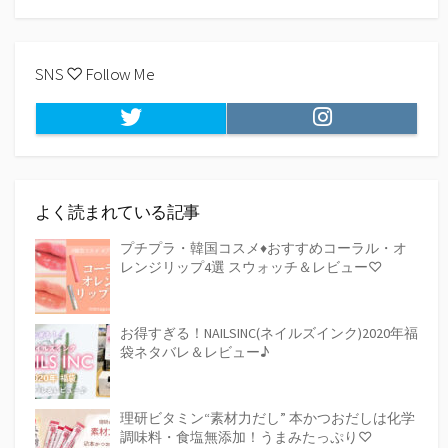
k
k
索
SNS ♡ Follow Me
Twitter
Instagram
よく読まれている記事
プチプラ・韓国コスメ♦おすすめコーラル・オ
レンジリップ4選 スウォッチ＆レビュー♡
お得すぎる！NAILSINC(ネイルズインク)2020年福
袋ネタバレ＆レビュー♪
理研ビタミン“素材力だし” 本かつおだしは化学
調味料・食塩無添加！うまみたっぷり♡