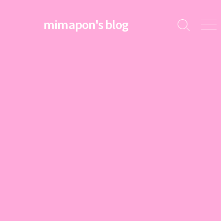
コ
ン
mimapon's blog
検
メ
テ
索
ニ
ン
切
ュ
ツ
り
ー
替
へ
え
ス
キ
ッ
プ