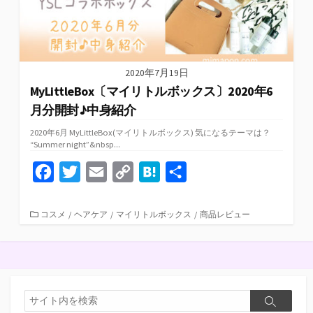
2020年7月19日
MyLittleBox〔マイリトルボックス〕2020年6
月分開封♪中身紹介
2020年6月 MyLittleBox(マイリトルボックス) 気になるテーマは？
“Summer night”&nbsp...
F
T
E
C
H
共
a
w
m
o
a
有
c
i
a
p
t
カ
コスメ
/
ヘアケア
/
マイリトルボックス
/
商品レビュー
テ
e
t
i
y
e
ゴ
リ
b
t
l
L
n
ー
o
e
i
a
検
o
r
n
検
索