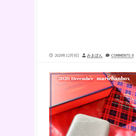
公
投
2020年12月9日
みまぽん
COMMENTS: 0
開
稿
日
者