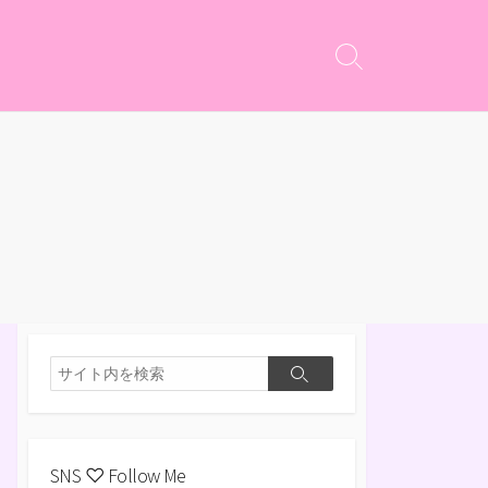
検
索
切
り
替
え
検
検
索
索
SNS ♡ Follow Me