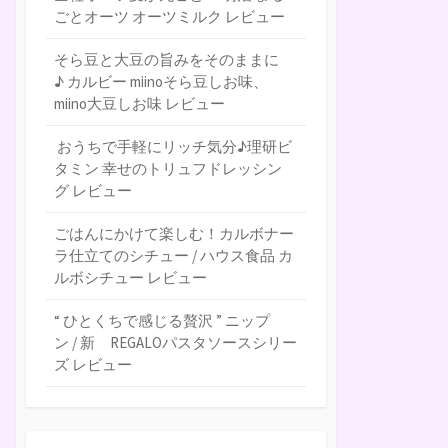
ごとオーツ オーツミルク レビュー
そら豆と大豆の旨みをそのままに
♪ カルビー miinoそら豆しお味、
miino大豆しお味 レビュー
おうちで手軽にリッチ気分♪理研ビ
タミン 幸せのトリュフドレッシン
グ レビュー
ごはんにかけて楽しむ！カルボナー
ラ仕立てのシチュー / ハウス食品 カ
ルボシチュー レビュー
“ ひとくちで感じる贅沢 ” ニップ
ン / 新 REGALOパスタソースシリー
ズ レビュー