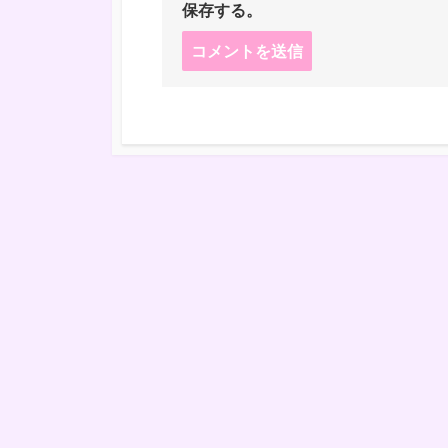
保存する。
コ
メ
ン
ト
す
る