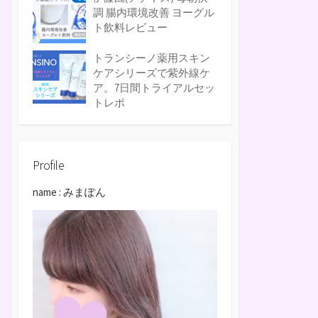
調 腸内環境改善 ヨーグル
ト飲料レビュー
トランシーノ薬用スキン
ケアシリーズで紫外線ケ
ア。7日間トライアルセッ
トレポ
Profile
name : みまぽん