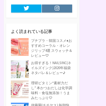
Twitter
Instagram
よく読まれている記事
プチプラ・韓国コスメ♦お
すすめコーラル・オレン
ジリップ4選 スウォッチ＆
レビュー♡
お得すぎる！NAILSINC(ネ
イルズインク)2020年福袋
ネタバレ＆レビュー♪
理研ビタミン“素材力だ
し” 本かつおだしは化学調
味料・食塩無添加！うま
みたっぷり♡
伊藤園(チチヤス) 毎朝快