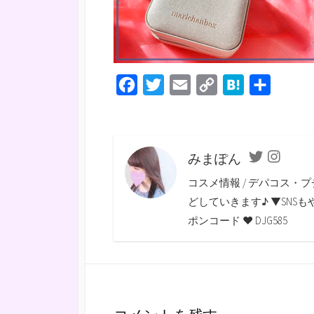
F
T
E
C
H
共
a
w
m
o
a
有
c
i
a
p
t
e
t
i
y
e
みまぽん
Twitter
Instagra
b
t
l
L
n
コスメ情報 / デパコス・プ
o
e
i
a
どしていきます♪ ▼SNSもやっていま
o
r
n
ポンコード ♥ DJG585
k
k