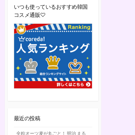
いつも使っているおすすめ韓国
コスメ通販♡
最近の投稿
全粒オーツ麦が丸ごと！ 明治 まる