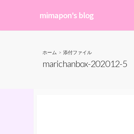
コ
ン
mimapon's blog
テ
ン
ツ
へ
ス
ホーム
> 添付ファイル
キ
marichanbox-202012-5
ッ
プ