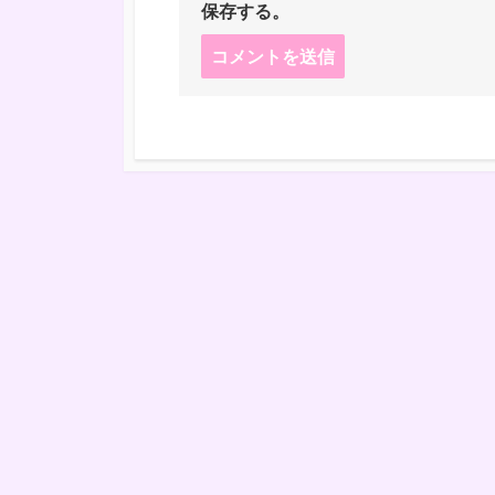
保存する。
コ
メ
ン
ト
す
る