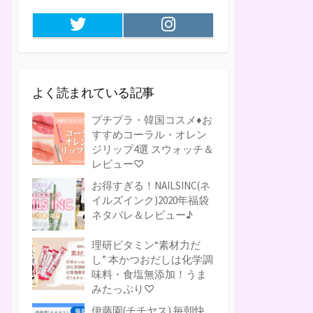
Twitter
Instagram
よく読まれている記事
プチプラ・韓国コスメ♦お
すすめコーラル・オレン
ジリップ4選 スウォッチ＆
レビュー♡
お得すぎる！NAILSINC(ネ
イルズインク)2020年福袋
ネタバレ＆レビュー♪
理研ビタミン“素材力だ
し” 本かつおだしは化学調
味料・食塩無添加！うま
みたっぷり♡
伊藤園(チチヤス) 毎朝快