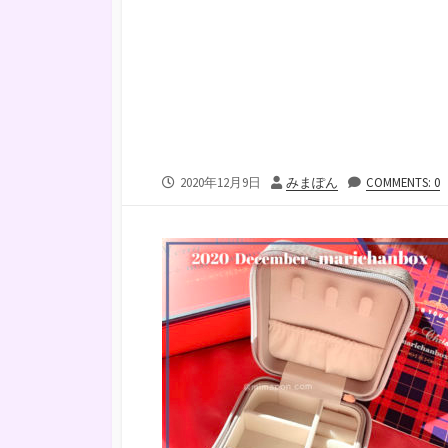
公
投
2020年12月9日
みまぽん
COMMENTS: 0
開
稿
日
者