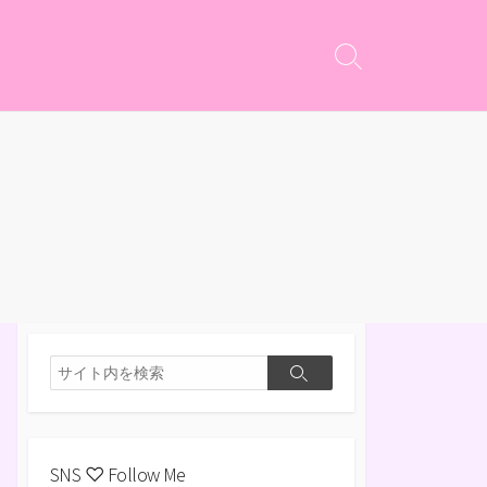
検
索
切
り
替
え
検
検
索
索
SNS ♡ Follow Me