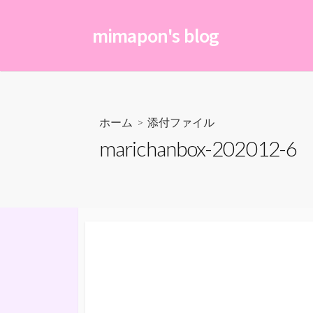
コ
ン
mimapon's blog
テ
ン
ツ
へ
ス
ホーム
> 添付ファイル
キ
marichanbox-202012-6
ッ
プ