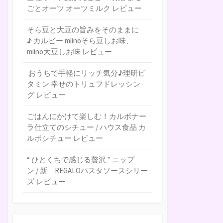
ごとオーツ オーツミルク レビュー
そら豆と大豆の旨みをそのままに
♪ カルビー miinoそら豆しお味、
miino大豆しお味 レビュー
おうちで手軽にリッチ気分♪理研ビ
タミン 幸せのトリュフドレッシン
グ レビュー
ごはんにかけて楽しむ！カルボナー
ラ仕立てのシチュー / ハウス食品 カ
ルボシチュー レビュー
“ ひとくちで感じる贅沢 ” ニップ
ン / 新 REGALOパスタソースシリー
ズ レビュー