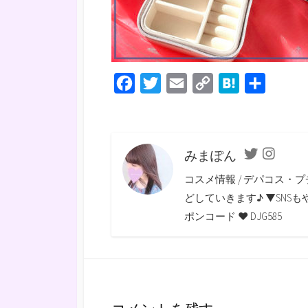
F
T
E
C
H
共
a
w
m
o
a
有
c
i
a
p
t
e
t
i
y
e
みまぽん
Twitter
Instagra
b
t
l
L
n
コスメ情報 / デパコス・プ
o
e
i
a
どしていきます♪ ▼SNSもやっていま
o
r
n
ポンコード ♥ DJG585
k
k