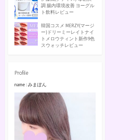
調 腸内環境改善 ヨーグル
ト飲料レビュー
韓国コスメ MERZY(マージ
ー)ドリーミーレイトナイ
トメロウティント新作9色
スウォッチレビュー
Profile
name : みまぽん