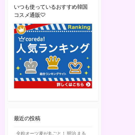
いつも使っているおすすめ韓国
コスメ通販♡
最近の投稿
全粒オーツ麦が丸ごと！ 明治 まる