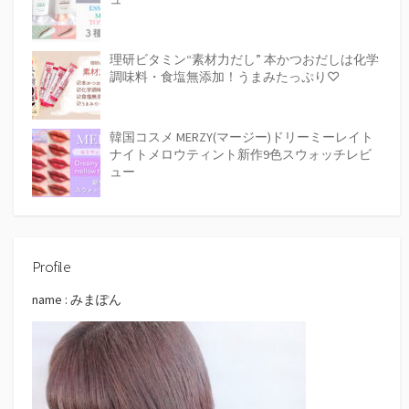
理研ビタミン“素材力だし” 本かつおだしは化学
調味料・食塩無添加！うまみたっぷり♡
韓国コスメ MERZY(マージー)ドリーミーレイト
ナイトメロウティント新作9色スウォッチレビ
ュー
Profile
name : みまぽん