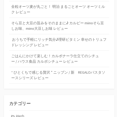
全粒オーツ麦が丸ごと！ 明治 まるごとオーツ オーツミル
ク レビュー
そら豆と大豆の旨みをそのままに♪ カルビー miinoそら豆
しお味、miino大豆しお味 レビュー
おうちで手軽にリッチ気分♪理研ビタミン 幸せのトリュフ
ドレッシング レビュー
ごはんにかけて楽しむ！カルボナーラ仕立てのシチュ
ー / ハウス食品 カルボシチュー レビュー
“ ひとくちで感じる贅沢 ” ニップン / 新 REGALOパスタソ
ースシリーズ レビュー
カテゴリー
iHerb