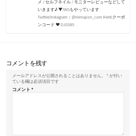
o
r
n
メ / セルフネイル / モニターレビューなどして
いきます♪ ▼SNSもやっています
k
k
Twitter/Instagram：@mimapon_com iHerbクーポ
ンコード ♥ DJG585
コメントを残す
メールアドレスが公開されることはありません。
*
が付い
ている欄は必須項目です
コメント
*