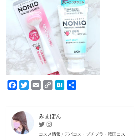
F
T
E
C
H
共
a
w
m
o
a
有
c
i
a
p
t
e
t
i
y
e
みまぽん
b
t
l
L
n
Twitter
Instagram
o
e
i
a
コスメ情報 / デパコス・プチプラ・韓国コス