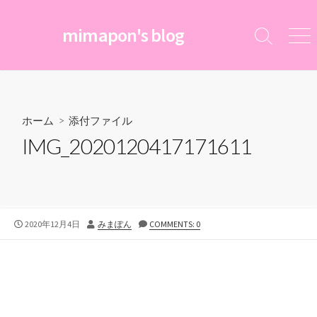
コ
ン
mimapon's blog
検
メ
テ
索
ニ
ン
切
ュ
ツ
り
ー
替
へ
え
ス
ホーム
> 添付ファイル
キ
IMG_2020120417171611
ッ
プ
公
投
2020年12月4日
みまぽん
COMMENTS: 0
開
稿
日
者