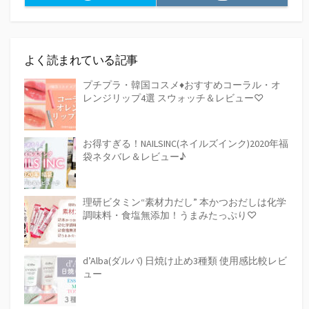
よく読まれている記事
プチプラ・韓国コスメ♦おすすめコーラル・オ
レンジリップ4選 スウォッチ＆レビュー♡
お得すぎる！NAILSINC(ネイルズインク)2020年福
袋ネタバレ＆レビュー♪
理研ビタミン“素材力だし” 本かつおだしは化学
調味料・食塩無添加！うまみたっぷり♡
d’Alba(ダルバ) 日焼け止め3種類 使用感比較レビ
ュー