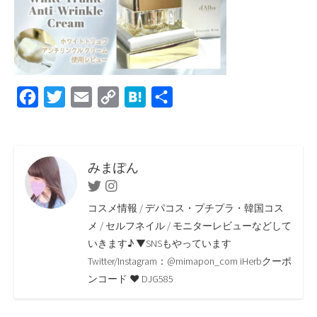
F
T
E
C
H
共
a
w
m
o
a
有
c
i
a
p
t
e
t
i
y
e
みまぽん
b
t
l
L
n
Twitter
Instagram
o
e
i
a
コスメ情報 / デパコス・プチプラ・韓国コス
o
r
n
メ / セルフネイル / モニターレビューなどして
いきます♪ ▼SNSもやっています
k
k
Twitter/Instagram：@mimapon_com iHerbクーポ
ンコード ♥ DJG585