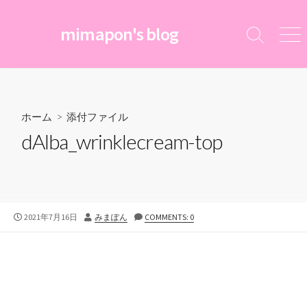
コ
ン
mimapon's blog
検
メ
テ
索
ニ
ン
切
ュ
ツ
り
ー
替
へ
え
ス
ホーム
> 添付ファイル
キ
dAlba_wrinklecream-top
ッ
プ
公
投
2021年7月16日
みまぽん
COMMENTS: 0
開
稿
日
者