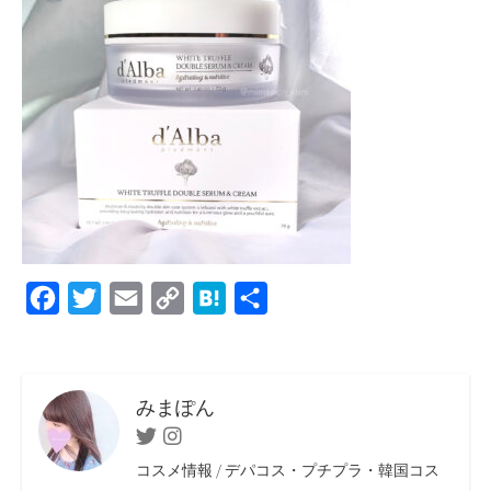
F
T
E
C
H
共
a
w
m
o
a
有
c
i
a
p
t
e
t
i
y
e
みまぽん
b
t
l
L
n
Twitter
Instagram
o
e
i
a
コスメ情報 / デパコス・プチプラ・韓国コス