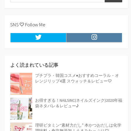
検
索
索
SNS ♡ Follow Me
Twitter
Instagram
よく読まれている記事
プチプラ・韓国コスメ♦おすすめコーラル・オ
レンジリップ4選 スウォッチ＆レビュー♡
お得すぎる！NAILSINC(ネイルズインク)2020年福
袋ネタバレ＆レビュー♪
理研ビタミン“素材力だし” 本かつおだしは化学
調味料・食塩無添加！うまみたっぷり♡