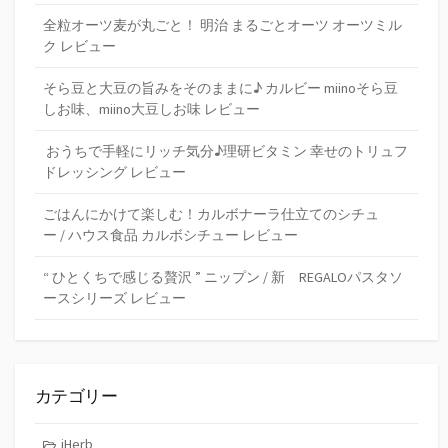
全粒オーツ麦が丸ごと！ 明治 まるごとオーツ オーツミル
ク レビュー
そら豆と大豆の旨みをそのままに♪ カルビー miinoそら豆
しお味、miino大豆しお味 レビュー
おうちで手軽にリッチ気分♪理研ビタミン 幸せのトリュフ
ドレッシング レビュー
ごはんにかけて楽しむ！カルボナーラ仕立てのシチュ
ー / ハウス食品 カルボシチュー レビュー
“ ひとくちで感じる贅沢 ” ニップン / 新 REGALOパスタソ
ースシリーズ レビュー
カテゴリー
iHerb