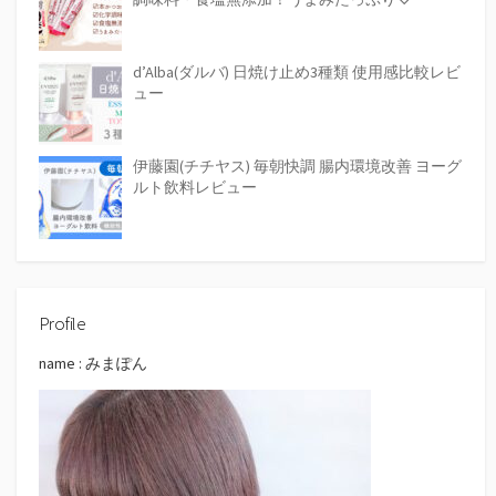
d’Alba(ダルバ) 日焼け止め3種類 使用感比較レビ
ュー
伊藤園(チチヤス) 毎朝快調 腸内環境改善 ヨーグ
ルト飲料レビュー
Profile
name : みまぽん