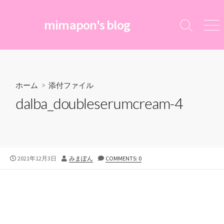
コ
ン
mimapon's blog
検
メ
テ
索
ニ
ン
切
ュ
ツ
り
ー
替
へ
え
ス
ホーム
> 添付ファイル
キ
dalba_doubleserumcream-4
ッ
プ
公
投
2021年12月3日
みまぽん
COMMENTS: 0
開
稿
日
者