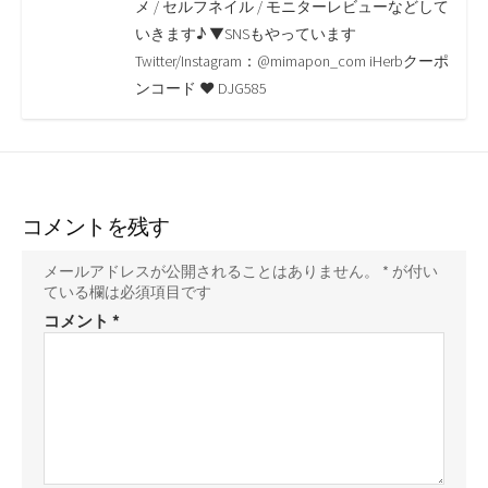
o
r
n
メ / セルフネイル / モニターレビューなどして
いきます♪ ▼SNSもやっています
k
k
Twitter/Instagram：@mimapon_com iHerbクーポ
ンコード ♥ DJG585
コメントを残す
メールアドレスが公開されることはありません。
*
が付い
ている欄は必須項目です
コメント
*