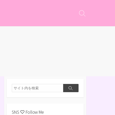
検
索
切
り
替
え
検
検
索
索
SNS ♡ Follow Me