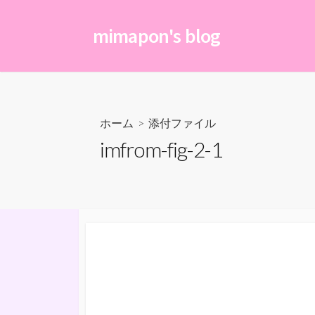
コ
ン
mimapon's blog
テ
ン
ツ
へ
ス
ホーム
> 添付ファイル
キ
imfrom-fig-2-1
ッ
プ