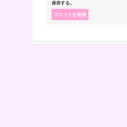
保存する。
コ
メ
ン
ト
す
る