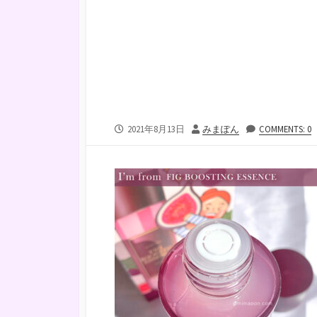
公
投
2021年8月13日
みまぽん
COMMENTS: 0
開
稿
日
者