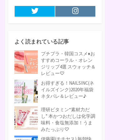
Twitter
Instagram
よく読まれている記事
プチプラ・韓国コスメ♦お
すすめコーラル・オレン
ジリップ4選 スウォッチ＆
レビュー♡
お得すぎる！NAILSINC(ネ
イルズインク)2020年福袋
ネタバレ＆レビュー♪
理研ビタミン“素材力だ
し” 本かつおだしは化学調
味料・食塩無添加！うま
みたっぷり♡
伊藤園(チチヤス) 毎朝快