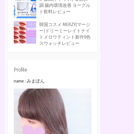
調 腸内環境改善 ヨーグル
ト飲料レビュー
韓国コスメ MERZY(マージ
ー)ドリーミーレイトナイ
トメロウティント新作9色
スウォッチレビュー
Profile
name : みまぽん