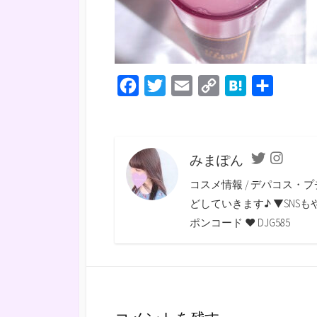
F
T
E
C
H
共
a
w
m
o
a
有
c
i
a
p
t
e
t
i
y
e
みまぽん
Twitter
Instagra
b
t
l
L
n
コスメ情報 / デパコス・プ
o
e
i
a
どしていきます♪ ▼SNSもやっていま
o
r
n
ポンコード ♥ DJG585
k
k