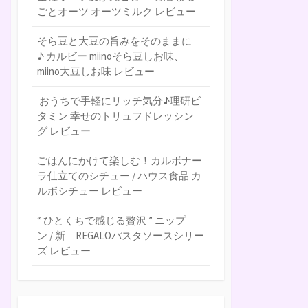
ごとオーツ オーツミルク レビュー
そら豆と大豆の旨みをそのままに
♪ カルビー miinoそら豆しお味、
miino大豆しお味 レビュー
おうちで手軽にリッチ気分♪理研ビ
タミン 幸せのトリュフドレッシン
グ レビュー
ごはんにかけて楽しむ！カルボナー
ラ仕立てのシチュー / ハウス食品 カ
ルボシチュー レビュー
“ ひとくちで感じる贅沢 ” ニップ
ン / 新 REGALOパスタソースシリー
ズ レビュー