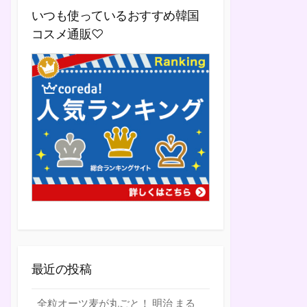
いつも使っているおすすめ韓国
コスメ通販♡
最近の投稿
全粒オーツ麦が丸ごと！ 明治 まる