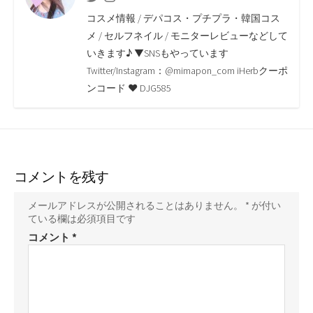
o
e
i
a
コスメ情報 / デパコス・プチプラ・韓国コス
o
r
n
メ / セルフネイル / モニターレビューなどして
いきます♪ ▼SNSもやっています
k
k
Twitter/Instagram：@mimapon_com iHerbクーポ
ンコード ♥ DJG585
コメントを残す
メールアドレスが公開されることはありません。
*
が付い
ている欄は必須項目です
コメント
*