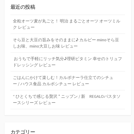
最近の投稿
全粒オーツ麦が丸ごと！ 明治 まるごとオーツ オーツミル
ク レビュー
そら豆と大豆の旨みをそのままに♪ カルビー miinoそら豆
しお味、miino大豆しお味 レビュー
おうちで手軽にリッチ気分♪理研ビタミン 幸せのトリュフ
ドレッシング レビュー
ごはんにかけて楽しむ！カルボナーラ仕立てのシチュ
ー / ハウス食品 カルボシチュー レビュー
“ ひとくちで感じる贅沢 ” ニップン / 新 REGALOパスタソ
ースシリーズ レビュー
カテゴリー