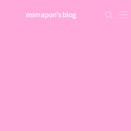
コ
ン
mimapon's blog
検
メ
テ
索
ニ
ン
切
ュ
ツ
り
ー
替
へ
え
ス
キ
ッ
プ