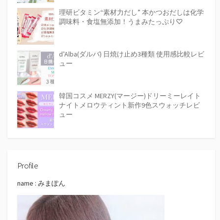
理研ビタミン“素材力だし” 本かつおだしは化学
調味料・食塩無添加！うまみたっぷり♡
d’Alba(ダルバ) 日焼け止め3種類 使用感比較レビ
ュー
韓国コスメ MERZY(マージー)ドリーミーレイト
ナイトメロウティント新作9色スウォッチレビ
ュー
Profile
name : みまぽん