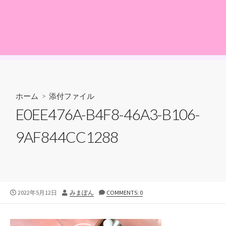
ホーム
> 添付ファイル
E0EE476A-B4F8-46A3-B106-
9AF844CC1288
公
投
2022年5月12日
みまぽん
COMMENTS: 0
開
稿
日
者