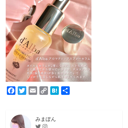
F
T
E
C
H
共
a
w
m
o
a
有
c
i
a
p
t
e
t
i
y
e
みまぽん
b
t
l
L
n
Twitter
Instagram