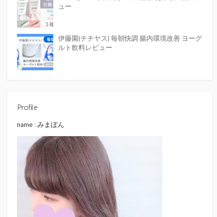
ュー
伊藤園(チチヤス) 毎朝快調 腸内環境改善 ヨーグ
ルト飲料レビュー
Profile
name : みまぽん