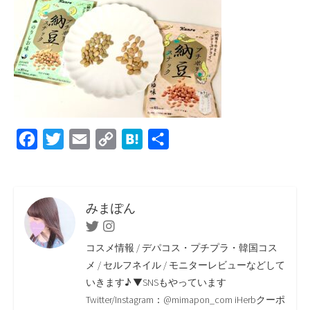
F
T
E
C
H
共
a
w
m
o
a
有
c
i
a
p
t
e
t
i
y
e
みまぽん
b
t
l
L
n
Twitter
Instagram
o
e
i
a
コスメ情報 / デパコス・プチプラ・韓国コス
o
r
n
メ / セルフネイル / モニターレビューなどして
いきます♪ ▼SNSもやっています
k
k
Twitter/Instagram：@mimapon_com iHerbクーポ