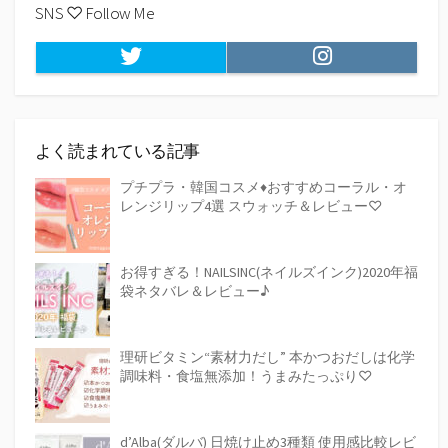
SNS ♡ Follow Me
Twitter
Instagram
よく読まれている記事
プチプラ・韓国コスメ♦おすすめコーラル・オ
レンジリップ4選 スウォッチ＆レビュー♡
お得すぎる！NAILSINC(ネイルズインク)2020年福
袋ネタバレ＆レビュー♪
理研ビタミン“素材力だし” 本かつおだしは化学
調味料・食塩無添加！うまみたっぷり♡
d’Alba(ダルバ) 日焼け止め3種類 使用感比較レビ