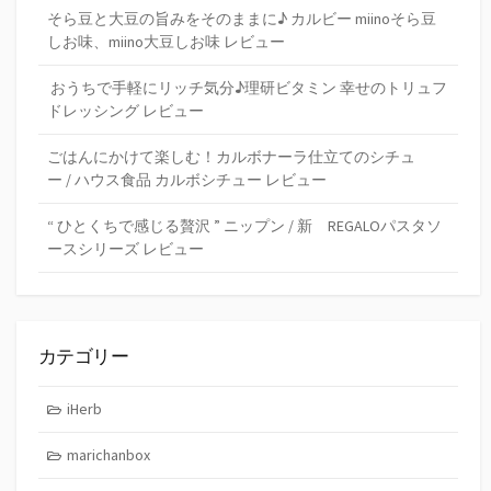
そら豆と大豆の旨みをそのままに♪ カルビー miinoそら豆
しお味、miino大豆しお味 レビュー
おうちで手軽にリッチ気分♪理研ビタミン 幸せのトリュフ
ドレッシング レビュー
ごはんにかけて楽しむ！カルボナーラ仕立てのシチュ
ー / ハウス食品 カルボシチュー レビュー
“ ひとくちで感じる贅沢 ” ニップン / 新 REGALOパスタソ
ースシリーズ レビュー
カテゴリー
iHerb
marichanbox