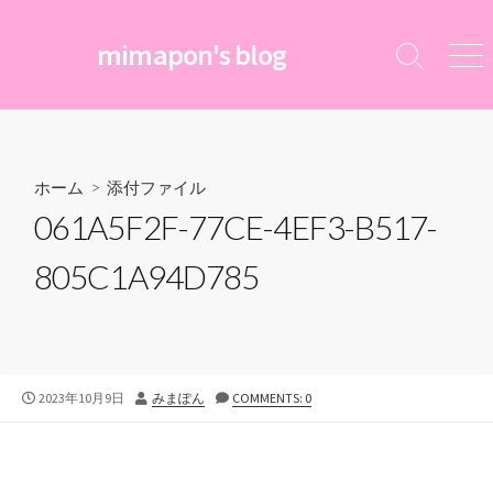
コ
ン
mimapon's blog
検
メ
テ
索
ニ
ン
切
ュ
ツ
り
ー
替
へ
え
ス
ホーム
> 添付ファイル
キ
061A5F2F-77CE-4EF3-B517-
ッ
プ
805C1A94D785
公
投
2023年10月9日
みまぽん
COMMENTS: 0
開
稿
日
者