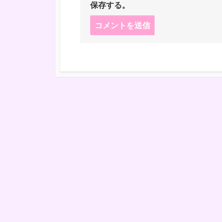
保存する。
コ
メ
ン
ト
す
る