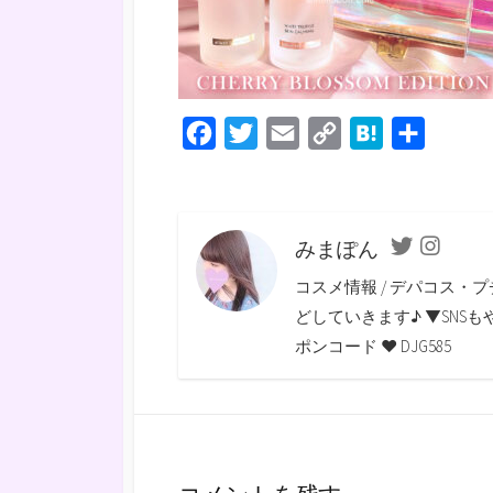
F
T
E
C
H
共
a
w
m
o
a
有
c
i
a
p
t
e
t
i
y
e
みまぽん
Twitter
Instagra
b
t
l
L
n
コスメ情報 / デパコス・プ
o
e
i
a
どしていきます♪ ▼SNSもやっていま
o
r
n
ポンコード ♥ DJG585
k
k