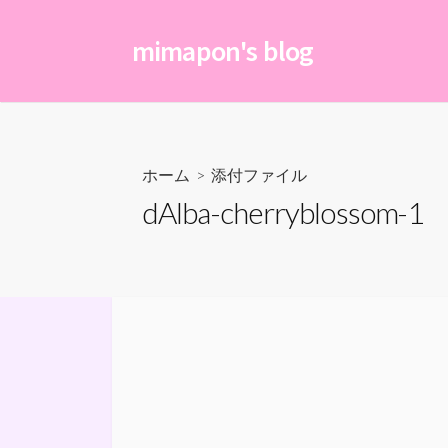
コ
ン
mimapon's blog
テ
ン
ツ
へ
ス
ホーム
> 添付ファイル
キ
dAlba-cherryblossom-1
ッ
プ