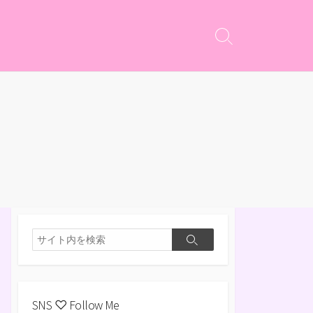
検
索
切
り
替
え
検
検
索
索
SNS ♡ Follow Me