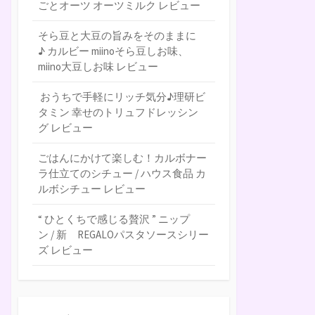
ごとオーツ オーツミルク レビュー
そら豆と大豆の旨みをそのままに
♪ カルビー miinoそら豆しお味、
miino大豆しお味 レビュー
おうちで手軽にリッチ気分♪理研ビ
タミン 幸せのトリュフドレッシン
グ レビュー
ごはんにかけて楽しむ！カルボナー
ラ仕立てのシチュー / ハウス食品 カ
ルボシチュー レビュー
“ ひとくちで感じる贅沢 ” ニップ
ン / 新 REGALOパスタソースシリー
ズ レビュー