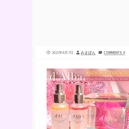
公
投
2021年6月7日
みまぽん
COMMENTS: 0
開
稿
日
者