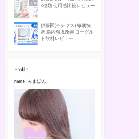
3種類 使用感比較レビュー
伊藤園(チチヤス) 毎朝快
調 腸内環境改善 ヨーグル
ト飲料レビュー
Profile
name : みまぽん